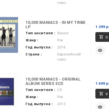
союз
10,000 MANIACS - IN MY TRIBE
1 399 р
LP
Тип носителя :
Винил
В
Жанр :
Рок
Год выпуска :
2016
Страна :
Европейский
союз
10,000 MANIACS - ORIGINAL
1 699 р
ALBUM SERIES 5CD
Тип носителя :
CD
В
Жанр :
Рок
Год выпуска :
2013