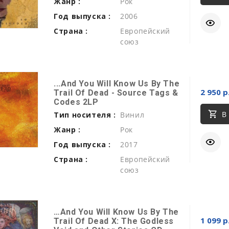
Жанр :
Рок
Год выпуска :
2006
Страна :
Европейский
союз
...And You Will Know Us By The
2 950 р
Trail Of Dead - Source Tags &
Codes 2LP
В
Тип носителя :
Винил
Жанр :
Рок
Год выпуска :
2017
Страна :
Европейский
союз
…And You Will Know Us By The
1 099 р
Trail Of Dead X: The Godless