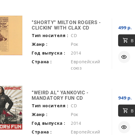
"SHORTY" MILTON ROGERS -
499 р.
CLICKIN' WITH CLAX CD
Тип носителя :
CD
В
Жанр :
Рок
Год выпуска :
2014
Страна :
Европейский
союз
"WEIRD AL" YANKOVIC -
949 р.
MANDATORY FUN CD
Тип носителя :
CD
В
Жанр :
Рок
Год выпуска :
2014
Страна :
Европейский