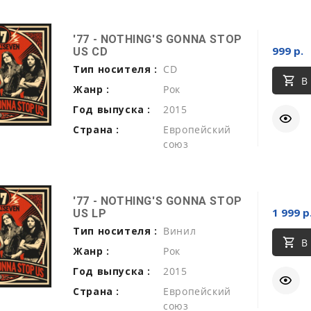
'77 - NOTHING'S GONNA STOP
999 р.
US CD
Тип носителя :
CD
В
Жанр :
Рок
Год выпуска :
2015
Страна :
Европейский
союз
'77 - NOTHING'S GONNA STOP
1 999 р
US LP
Тип носителя :
Винил
В
Жанр :
Рок
Год выпуска :
2015
Страна :
Европейский
союз