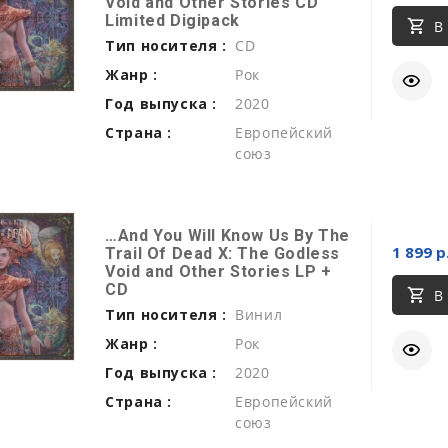
Void and Other Stories CD
Limited Digipack
В
Тип носителя :
CD
Жанр :
Рок
Год выпуска :
2020
Страна :
Европейский
союз
…And You Will Know Us By The
1 899 р
Trail Of Dead X: The Godless
Void and Other Stories LP +
CD
В
Тип носителя :
Винил
Жанр :
Рок
Год выпуска :
2020
Страна :
Европейский
союз