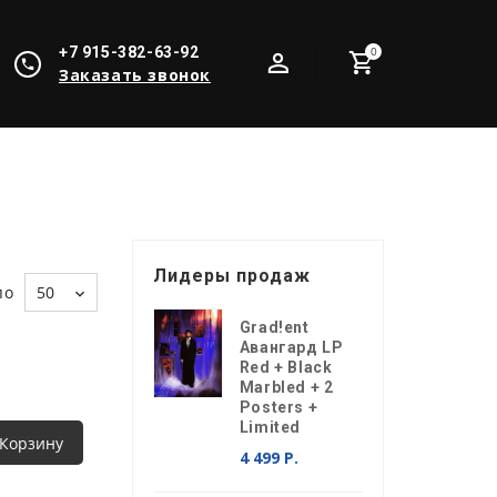
+7 915-382-63-92
0
Заказать звонок
Лидеры продаж
по
50
Grad!ent
Авангард LP
Red + Black
Marbled + 2
Posters +
Limited
 Корзину
4 499 Р.