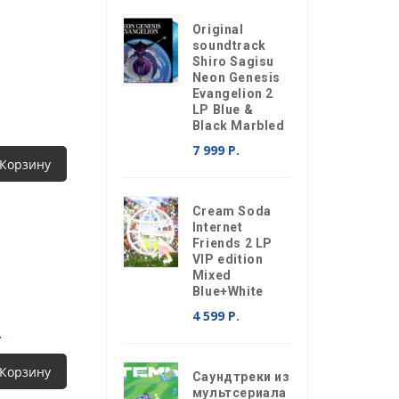
Original
soundtrack
Shiro Sagisu
Neon Genesis
Evangelion 2
LP Blue &
Black Marbled
7 999 Р.
 Корзину
Cream Soda
Internet
Friends 2 LP
VIP edition
Mixed
Blue+White
4 599 Р.
.
 Корзину
Саундтреки из
мультсериала