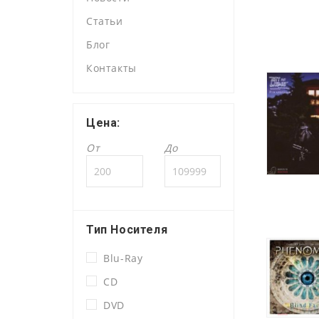
Статьи
Блог
Контакты
Цена:
От
До
Тип Носителя
Blu-Ray
CD
DVD