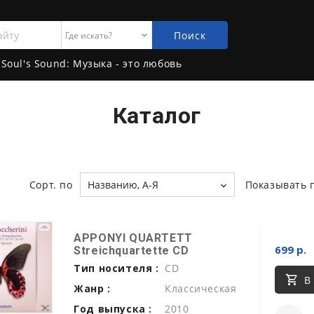
Поиск
Soul's Sound: Музыка - это любовь
Каталог
Сорт. по
Названию, А-Я
Показывать 
APPONYI QUARTETT
699 р.
Streichquartette CD
Тип носителя :
CD
В
Жанр :
Классическая
Год выпуска :
2010