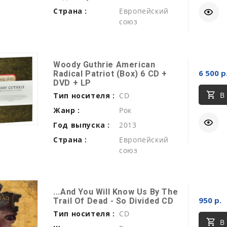
Страна :
Европейский
союз
Woody Guthrie American
6 500 р
Radical Patriot (Box) 6 CD +
DVD + LP
В
Тип носителя :
CD
Жанр :
Рок
Год выпуска :
2013
Страна :
Европейский
союз
...And You Will Know Us By The
950 р.
Trail Of Dead - So Divided CD
Тип носителя :
CD
В