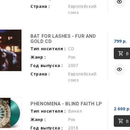
Страна :
Европейский
союз
BAT FOR LASHES - FUR AND
799 р.
GOLD CD
Тип носителя :
CD
В
Жанр :
Рок
Год выпуска :
2007
Страна :
Европейский
союз
PHENOMENA - BLIND FAITH LP
2 600 р
Тип носителя :
Винил
Жанр :
Рок
В
Год выпуска :
2018