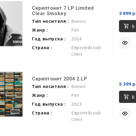
Скриптонит 7 LP Limited
3 899 р
Clear Smokey
Тип носителя :
Винил
В
Жанр :
Рэп
Год выпуска :
2024
Страна :
Европейский
союз
Скриптонит 2004 2 LP
5 399 р
Тип носителя :
Винил
Жанр :
Рэп
В
Год выпуска :
2023
Страна :
Европейский
союз