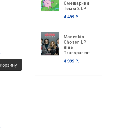
Смешарики
Темы 2 LP
4 499 Р.
Maneskin
Chosen LP
Blue
.
Transparent
4 999 Р.
 Корзину
.