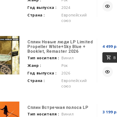
Год выпуска :
2024
Страна :
Европейский
союз
Сплин Новые люди LP Limited
4 499 р
Propeller White+Sky Blue +
Booklet, Remaster 2026
В
Тип носителя :
Винил
Жанр :
Рок
Год выпуска :
2026
Страна :
Европейский
союз
Сплин Встречная полоса LP
3 199 р
Тип носителя :
Винил