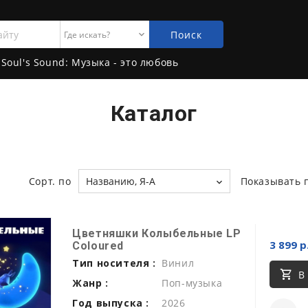
Поиск
Soul's Sound: Музыка - это любовь
Каталог
Сорт. по
Названию, Я-А
Показывать 
Цветняшки Колыбельные LP
3 899 р
Coloured
Тип носителя :
Винил
В
Жанр :
Поп-музыка
Год выпуска :
2026