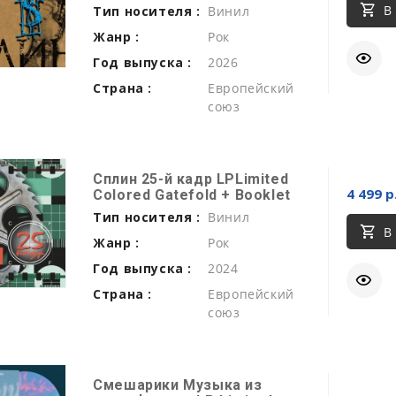
В
Тип носителя :
Винил
Жанр :
Рок
Год выпуска :
2026
Страна :
Европейский
союз
Сплин 25-й кадр LPLimited
4 499 р
Colored Gatefold + Booklet
Тип носителя :
Винил
В
Жанр :
Рок
Год выпуска :
2024
Страна :
Европейский
союз
Смешарики Музыка из