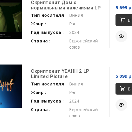
Скриптонит Дом с
5 699 р
нормальными явлениями LP
Тип носителя :
Винил
В
Жанр :
Рэп
Год выпуска :
2024
Страна :
Европейский
союз
Скриптонит YEAHH 2 LP
5 099 р
Limited Picture
Тип носителя :
Винил
В
Жанр :
Рэп
Год выпуска :
2024
Страна :
Европейский
союз