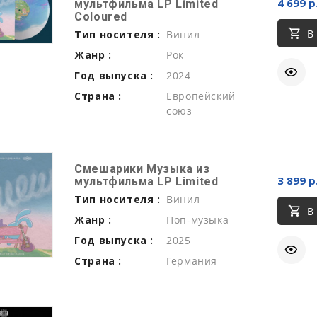
4 699 р
мультфильма LP Limited
Coloured
В
Тип носителя :
Винил
Жанр :
Рок
Год выпуска :
2024
Страна :
Европейский
союз
Смешарики Музыка из
3 899 р
мультфильма LP Limited
Тип носителя :
Винил
В
Жанр :
Поп-музыка
Год выпуска :
2025
Страна :
Германия