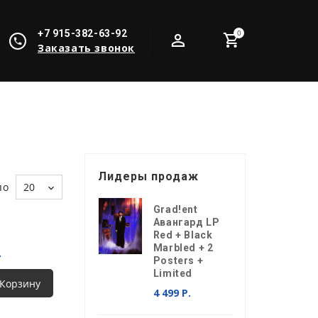
+7 915-382-63-92
0
Заказать звонок
Лидеры продаж
по
20
Grad!ent
Авангард LP
Red + Black
Marbled + 2
.
Posters +
Limited
 Корзину
4 499 Р.