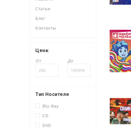
Статьи
Блог
Контакты
Цена:
От
До
Тип Носителя
Blu-Ray
CD
DVD