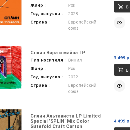
Жанр :
Рок
В
Год выпуска :
2023
Страна :
Европейский
союз
Сплин Вира и майна LP
3 499 р
Тип носителя :
Винил
Жанр :
Рок
В
Год выпуска :
2022
Страна :
Европейский
союз
Сплин Альтависта LP Limited
4 499 р
Special 'SPLIN' Mix Color
Gatefold Craft Carton