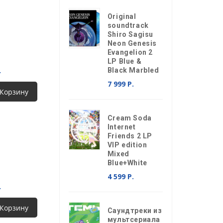
Original
soundtrack
Shiro Sagisu
Neon Genesis
Evangelion 2
LP Blue &
.
Black Marbled
7 999 Р.
 Корзину
Cream Soda
Internet
Friends 2 LP
VIP edition
Mixed
Blue+White
4 599 Р.
.
 Корзину
Саундтреки из
мультсериала