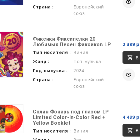
Страна :
Европейский
союз
Фиксики Фиксипелки 20
2 399 р
Любимых Песен Фиксиков LP
Тип носителя :
Винил
В
Жанр :
Поп-музыка
Год выпуска :
2024
Страна :
Европейский
союз
Сплин Фонарь под глазом LP
4 499 р
Limited Color-In-Color Red +
Yellow Booklet
В
Тип носителя :
Винил
Жанр :
Рок