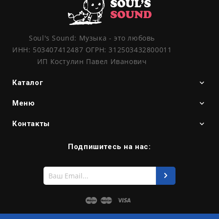
Soul's Sound: Музыка - это любовь
ИНН: 503407412487 ОГРН: 312503432800011
ИП Костулин Павел Иванович
Каталог
Меню
Контакты
Подпишитесь на нас:
Введите
свой
e-
mail
Maestro
Master
Visa