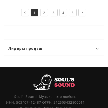
1
2
3
4
5
Лидеры продаж
Soul's Sound: Музыка - это любовь
ИНН: 503407412487 ОГРН: 312503432800011