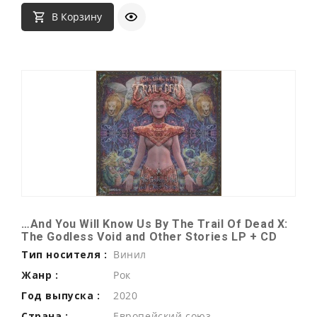
В Корзину
…And You Will Know Us By The Trail Of Dead X:
The Godless Void and Other Stories LP + CD
Тип носителя :
Винил
Жанр :
Рок
Год выпуска :
2020
Страна :
Европейский союз