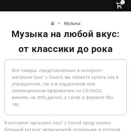
0
Музыка
Музыка на любой вкус:
от классики до рока
Все товары, представленные в интернет-
магазине Soul`s Sound, вы сможете купить как в
упрощенном, так и в подарочном или
коллекционном оформлении на СD/SACD,
виниле, на DVD-дисках, а также в формате Blu-
ray.
В интернет-магазине Soul`s Sound представлен
большой каталог музыкальной продукции, в котором