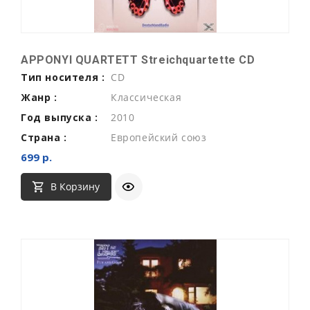
APPONYI QUARTETT Streichquartette CD
Тип носителя :
CD
Жанр :
Классическая
Год выпуска :
2010
Страна :
Европейский союз
699 р.
В Корзину