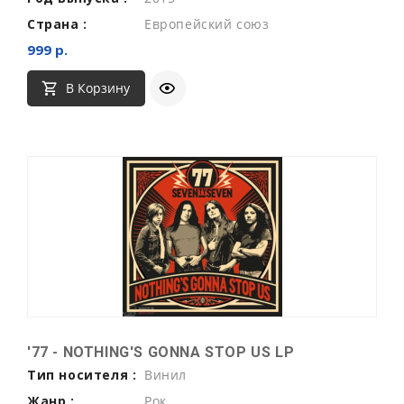
Страна :
Европейский союз
999 р.
В Корзину
'77 - NOTHING'S GONNA STOP US LP
Тип носителя :
Винил
Жанр :
Рок