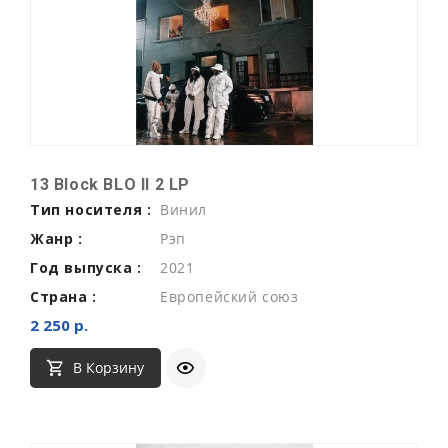
13 Block BLO II 2 LP
Тип носителя :
Винил
Жанр :
Рэп
Год выпуска :
2021
Страна :
Европейский союз
2 250 р.
В Корзину