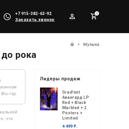
+7 915-382-63-92
0
Заказать звонок
Музыка
 до рока
Лидеры продаж
ы
кционном
Grad!ent
Blu-ray.
Авангард LP
Red + Black
Marbled + 2
ыкальной
Posters +
о, что
Limited
4 499 Р.