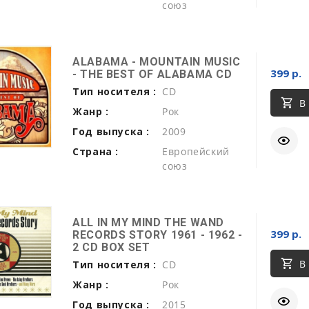
союз
ALABAMA - MOUNTAIN MUSIC
399 р.
- THE BEST OF ALABAMA CD
Тип носителя :
CD
В
Жанр :
Рок
Год выпуска :
2009
Страна :
Европейский
союз
ALL IN MY MIND THE WAND
399 р.
RECORDS STORY 1961 - 1962 -
2 CD BOX SET
В
Тип носителя :
CD
Жанр :
Рок
Год выпуска :
2015