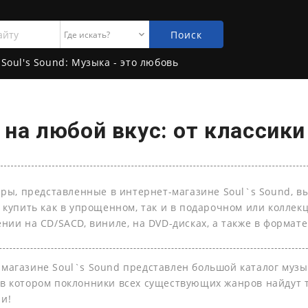
Поиск
Soul's Sound: Музыка - это любовь
на любой вкус: от классики
ары, представленные в интернет-магазине Soul`s Sound, в
 купить как в упрощенном, так и в подарочном или колле
нии на СD/SACD, виниле, на DVD-дисках, а также в формате 
-магазине Soul`s Sound представлен большой каталог муз
 в котором поклонники всех существующих жанров найдут т
ли!