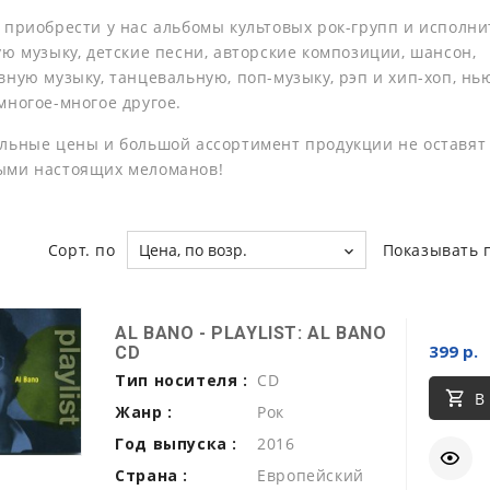
 приобрести у нас альбомы культовых рок-групп и исполни
ую музыку, детские песни, авторские композиции, шансон,
ную музыку, танцевальную, поп-музыку, рэп и хип-хоп, нь
многое-многое другое.
льные цены и большой ассортимент продукции не оставят
ыми настоящих меломанов!
Сорт. по
Цена, по возр.
Показывать 
AL BANO - PLAYLIST: AL BANO
399 р.
CD
Тип носителя :
CD
В
Жанр :
Рок
Год выпуска :
2016
Страна :
Европейский