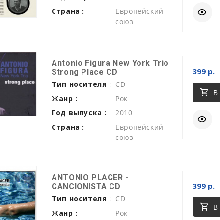
Страна :
Европейский
союз
Antonio Figura New York Trio
399 р.
Strong Place CD
Тип носителя :
CD
В
Жанр :
Рок
Год выпуска :
2010
Страна :
Европейский
союз
ANTONIO PLACER -
399 р.
CANCIONISTA CD
Тип носителя :
CD
В
Жанр :
Рок