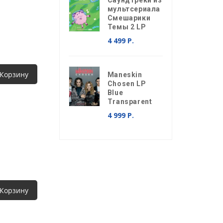
Саундтреки из
мультсериала
Смешарики
Темы 2 LP
4 499 Р.
 Корзину
Maneskin
Chosen LP
Blue
Transparent
4 999 Р.
 Корзину