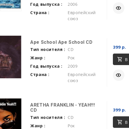
Год выпуска :
2006
Страна :
Европейский
союз
Ape School Ape School CD
399 р.
Тип носителя :
CD
Жанр :
Рок
В
Год выпуска :
2009
Страна :
Европейский
союз
ARETHA FRANKLIN - YEAH!!!
399 р.
CD
Тип носителя :
CD
В
Жанр :
Рок