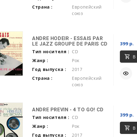
Страна :
Европейский
союз
ANDRE HODEIR - ESSAIS PAR
399 р.
LE JAZZ GROUPE DE PARIS CD
Тип носителя :
CD
В
Жанр :
Рок
Год выпуска :
2017
Страна :
Европейский
союз
ANDRE PREVIN - 4 TO GO! CD
399 р.
Тип носителя :
CD
Жанр :
Рок
В
Год выпуска :
2017