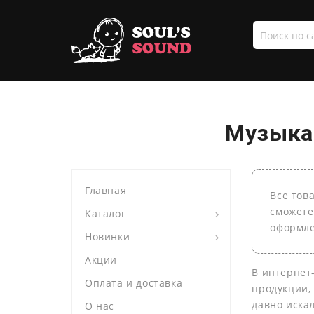
Поиск
по
сайту
Музыка 
Главная
Все тов
сможете
Каталог
оформле
Новинки
Акции
В интернет
Оплата и доставка
продукции,
давно иска
О нас