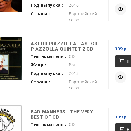
Год выпуска :
2016
Страна :
Европейский
союз
ASTOR PIAZZOLLA - ASTOR
399 р.
PIAZZOLLA QUINTET 2 CD
Тип носителя :
CD
В
Жанр :
Рок
Год выпуска :
2015
Страна :
Европейский
союз
BAD MANNERS - THE VERY
399 р.
BEST OF CD
Тип носителя :
CD
В