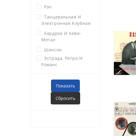
Рэп
Танцевальная И
Электронная Клубная
Хардрок И Хеви-
Метал
Шансон
Эстрада, Ретро И
Романс