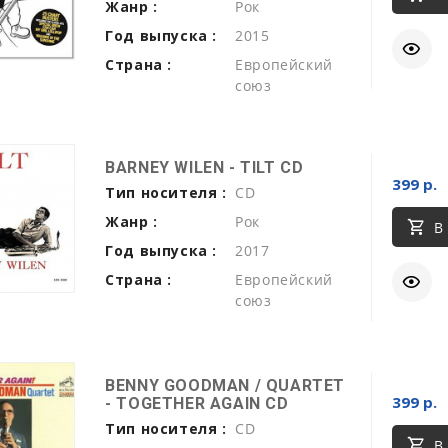
Жанр :
Рок
Год выпуска :
2015
Страна :
Европейский
союз
BARNEY WILEN - TILT CD
399 р.
Тип носителя :
CD
Жанр :
Рок
В
Год выпуска :
2017
Страна :
Европейский
союз
BENNY GOODMAN / QUARTET
399 р.
- TOGETHER AGAIN CD
Тип носителя :
CD
В