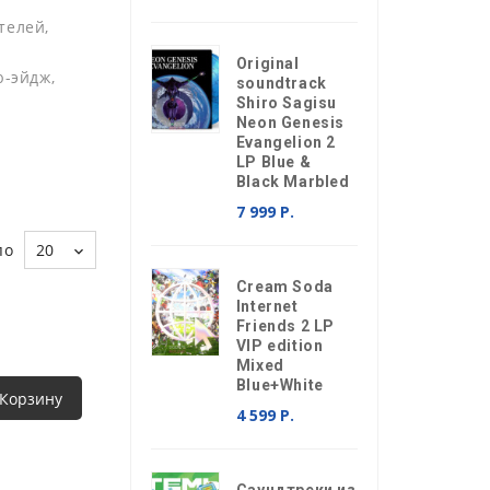
телей,
Original
ю-эйдж,
soundtrack
Shiro Sagisu
Neon Genesis
Evangelion 2
LP Blue &
Black Marbled
7 999 Р.
по
20
Cream Soda
Internet
Friends 2 LP
VIP edition
Mixed
Blue+White
 Корзину
4 599 Р.