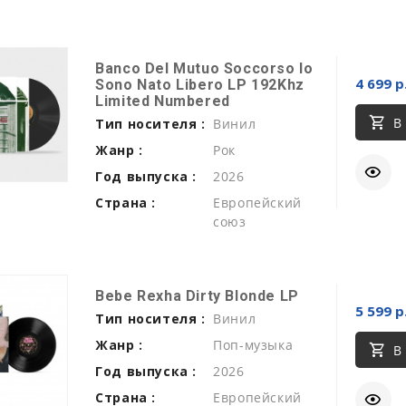
Banco Del Mutuo Soccorso Io
4 699 р
Sono Nato Libero LP 192Khz
Limited Numbered
В
Тип носителя :
Винил
Жанр :
Рок
Год выпуска :
2026
Страна :
Европейский
союз
Bebe Rexha Dirty Blonde LP
5 599 р
Тип носителя :
Винил
Жанр :
Поп-музыка
В
Год выпуска :
2026
Страна :
Европейский