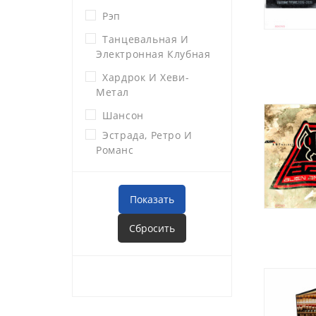
Рэп
Танцевальная И
Электронная Клубная
Хардрок И Хеви-
Метал
Шансон
Эстрада, Ретро И
Романс