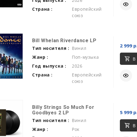
Год выпуска :
2026
Страна :
Европейский
союз
Bill Whelan Riverdance LP
2 999 р
Тип носителя :
Винил
Жанр :
Поп-музыка
В
Год выпуска :
2026
Страна :
Европейский
союз
Billy Strings So Much For
5 999 р
Goodbyes 2 LP
Тип носителя :
Винил
В
Жанр :
Рок