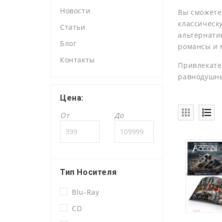
Новости
Вы сможете
классическ
Статьи
альтернатив
Блог
романсы и 
Контакты
Привлекате
равнодушн
Цена:
От
До
Тип Носителя
Blu-Ray
CD