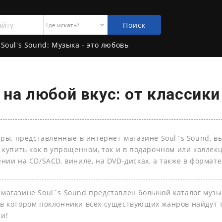
Поиск
Soul's Sound: Музыка - это любовь
на любой вкус: от классики
ары, представленные в интернет-магазине Soul`s Sound, в
 купить как в упрощенном, так и в подарочном или колле
нии на СD/SACD, виниле, на DVD-дисках, а также в формате 
-магазине Soul`s Sound представлен большой каталог муз
 в котором поклонники всех существующих жанров найдут т
ли!