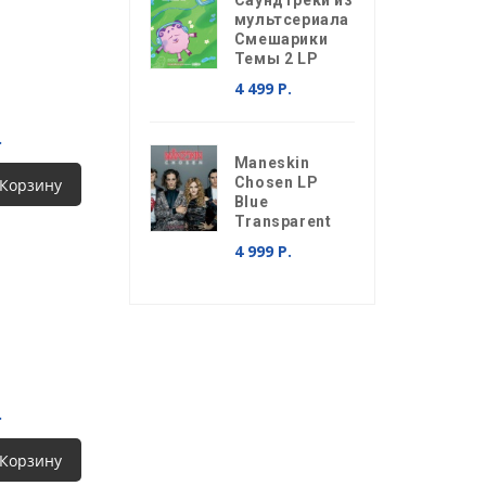
Саундтреки из
мультсериала
Смешарики
Темы 2 LP
4 499 Р.
.
Maneskin
Chosen LP
 Корзину
Blue
Transparent
4 999 Р.
.
 Корзину