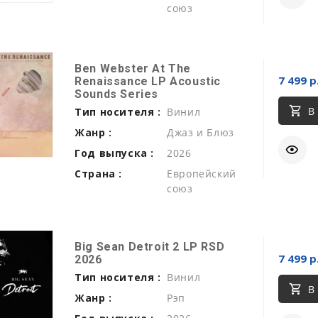
союз
Ben Webster At The
7 499 р
Renaissance LP Acoustic
Sounds Series
В
Тип носителя :
Винил
Жанр :
Джаз и Блюз
Год выпуска :
2026
Страна :
Европейский
союз
Big Sean Detroit 2 LP RSD
7 499 р
2026
Тип носителя :
Винил
В
Жанр :
Рэп