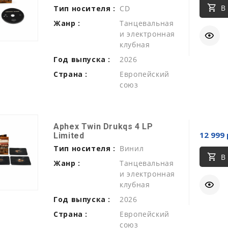
В
Тип носителя :
CD
Жанр :
Танцевальная
и электронная
клубная
Год выпуска :
2026
Страна :
Европейский
союз
Aphex Twin Drukqs 4 LP
12 999 
Limited
Тип носителя :
Винил
В
Жанр :
Танцевальная
и электронная
клубная
Год выпуска :
2026
Страна :
Европейский
союз