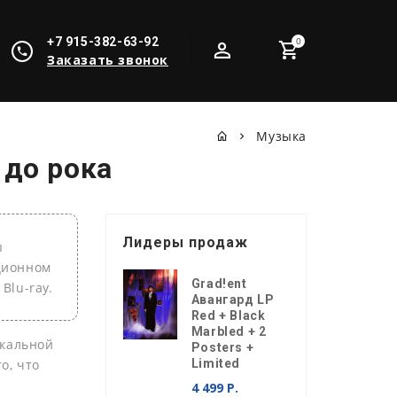
+7 915-382-63-92
0
Заказать звонок
Музыка
 до рока
Лидеры продаж
ы
кционном
Grad!ent
Blu-ray.
Авангард LP
Red + Black
Marbled + 2
ыкальной
Posters +
о, что
Limited
4 499 Р.