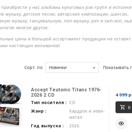
 приобрести у нас альбомы культовых рок-групп и исполни
ую музыку, детские песни, авторские композиции, шансон,
ную музыку, танцевальную, поп-музыку, рэп и хип-хоп, нь
многое-многое другое.
льные цены и большой ассортимент продукции не оставят
ыми настоящих меломанов!
Сорт. по
Новинки
Показывать 
Accept Teutonic Titans 1976-
4 099 р
2026 2 CD
Тип носителя :
CD
В
Жанр :
Хардрок и хеви-
метал
Год выпуска :
2026