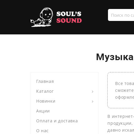
Поиск
по
сайту
Музыка 
Главная
Все тов
сможете
Каталог
оформле
Новинки
Акции
В интернет
Оплата и доставка
продукции,
давно иска
О нас