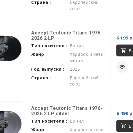
Страна :
Европейский
союз
Accept Teutonic Titans 1976-
6 199 р
2026 2 LP
Тип носителя :
Винил
В
Жанр :
Хардрок и хеви-
метал
Год выпуска :
2026
Страна :
Европейский
союз
Accept Teutonic Titans 1976-
6 499 р
2026 2 LP silver
Тип носителя :
Винил
В
Жанр :
Хардрок и хеви-