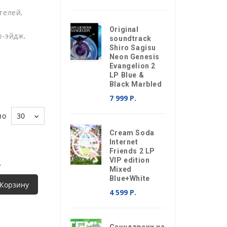
телей,
Original
ю-эйдж,
soundtrack
Shiro Sagisu
Neon Genesis
Evangelion 2
LP Blue &
Black Marbled
7 999 Р.
по
30
Cream Soda
Internet
Friends 2 LP
VIP edition
.
Mixed
Blue+White
 Корзину
4 599 Р.