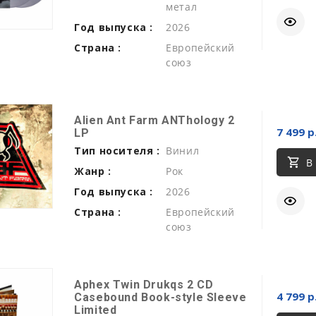
метал
Год выпуска :
2026
Страна :
Европейский
союз
Alien Ant Farm ANThology 2
7 499 р
LP
Тип носителя :
Винил
В
Жанр :
Рок
Год выпуска :
2026
Страна :
Европейский
союз
Aphex Twin Drukqs 2 CD
4 799 р
Casebound Book-style Sleeve
Limited