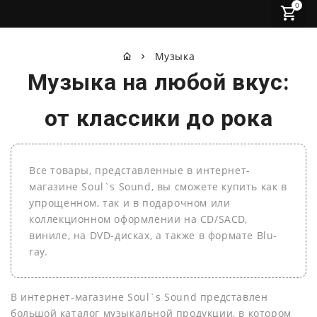
0
Музыка
Музыка на любой вкус:
от классики до рока
Все товары, представленные в интернет-
магазине Soul`s Sound, вы сможете купить как в
упрощенном, так и в подарочном или
коллекционном оформлении на СD/SACD,
виниле, на DVD-дисках, а также в формате Blu-
ray.
В интернет-магазине Soul`s Sound представлен
большой каталог музыкальной продукции, в котором