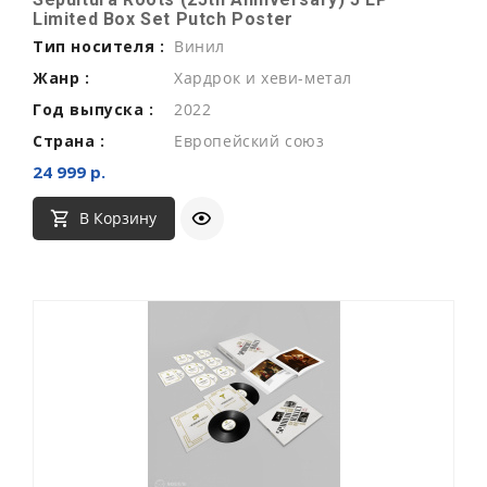
Limited Box Set Putch Poster
Тип носителя :
Винил
Жанр :
Хардрок и хеви-метал
Год выпуска :
2022
Страна :
Европейский союз
24 999 р.
В Корзину