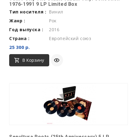
1976-1991 9 LP Limited Box
Тип носителя :
Винил
Жанр :
Рок
Год выпуска :
2016
Страна :
Европейский союз
25 300 р.
В Корзину
Sepultura Roots (25th Anniversary) 5 LP