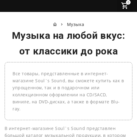
0
Музыка
Музыка на любой вкус:
от классики до рока
Все товары, представленные в интернет-
магазине Soul`s Sound, вы сможете купить как в
упрощенном, так и в подарочном или
коллекционном оформлении на СD/SACD,
виниле, на DVD-дисках, а также в формате Blu-
ray.
В интернет-магазине Soul`s Sound представлен
большой каталог музыкальной продукции, в котором