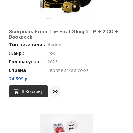
Scorpions From The First Sting 2 LP + 2 CD +
Bookpack
Тип носителя :
Винил
Жанр :
Рок
Год выпуска :
2025
Страна :
Европейский союз
24 599 р.
В Корзину