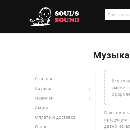
Поиск
по
сайту
Музыка 
Главная
Все тов
сможете
Каталог
оформле
Новинки
Акции
В интернет
Оплата и доставка
продукции,
давно иска
О нас