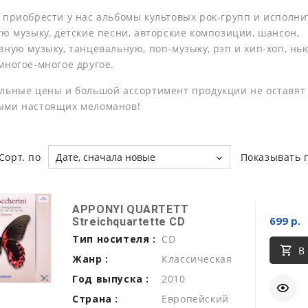
 приобрести у нас альбомы культовых рок-групп и исполни
ую музыку, детские песни, авторские композиции, шансон,
ную музыку, танцевальную, поп-музыку, рэп и хип-хоп, нь
многое-многое другое.
льные цены и большой ассортимент продукции не оставят
ыми настоящих меломанов!
Сорт. по
Дате, сначала новые
Показывать 
APPONYI QUARTETT
699 р.
Streichquartette CD
Тип носителя :
CD
В
Жанр :
Классическая
Год выпуска :
2010
Страна :
Европейский