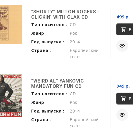
"SHORTY" MILTON ROGERS -
499 р.
CLICKIN' WITH CLAX CD
Тип носителя :
CD
В
Жанр :
Рок
Год выпуска :
2014
Страна :
Европейский
союз
"WEIRD AL" YANKOVIC -
949 р.
MANDATORY FUN CD
Тип носителя :
CD
В
Жанр :
Рок
Год выпуска :
2014
Страна :
Европейский
союз