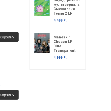
Саундтреки из
мультсериала
Смешарики
Темы 2 LP
4 499 Р.
 Корзину
Maneskin
Chosen LP
Blue
Transparent
4 999 Р.
.
 Корзину