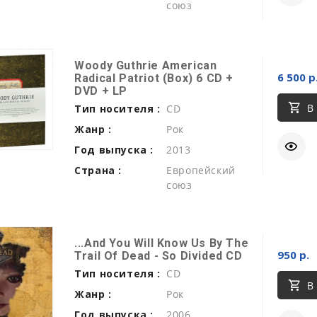
союз
Woody Guthrie American
6 500 р
Radical Patriot (Box) 6 CD +
DVD + LP
В
Тип носителя :
CD
Жанр :
Рок
Год выпуска :
2013
Страна :
Европейский
союз
...And You Will Know Us By The
950 р.
Trail Of Dead - So Divided CD
Тип носителя :
CD
В
Жанр :
Рок
Год выпуска :
2006