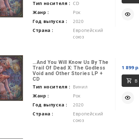
Тип носителя :
CD
Жанр :
Рок
Год выпуска :
2020
Страна :
Европейский
союз
…And You Will Know Us By The
1 899 р
Trail Of Dead X: The Godless
Void and Other Stories LP +
CD
В
Тип носителя :
Винил
Жанр :
Рок
Год выпуска :
2020
Страна :
Европейский
союз