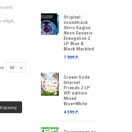
телей,
Original
ю-эйдж,
soundtrack
Shiro Sagisu
Neon Genesis
Evangelion 2
LP Blue &
Black Marbled
7 999 Р.
по
50
Cream Soda
Internet
Friends 2 LP
VIP edition
Mixed
Blue+White
 Корзину
4 599 Р.