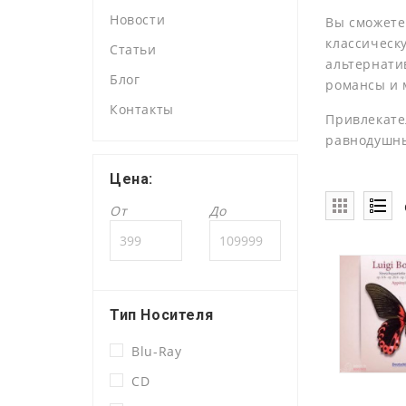
Новости
Вы сможете
классическ
Статьи
альтернатив
Блог
романсы и 
Контакты
Привлекате
равнодушн
Цена:
От
До
Тип Носителя
Blu-Ray
CD