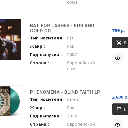
союз
BAT FOR LASHES - FUR AND
799 р.
GOLD CD
Тип носителя :
CD
В
Жанр :
Рок
Год выпуска :
2007
Страна :
Европейский
союз
PHENOMENA - BLIND FAITH LP
2 600 р
Тип носителя :
Винил
Жанр :
Рок
В
Год выпуска :
2018
Страна :
Европейский