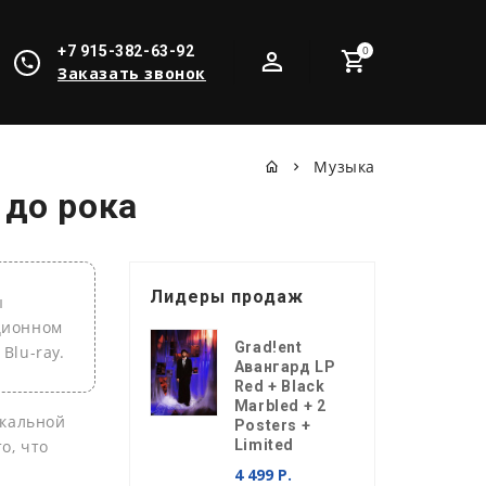
+7 915-382-63-92
0
Заказать звонок
Музыка
 до рока
Лидеры продаж
ы
кционном
Grad!ent
Blu-ray.
Авангард LP
Red + Black
Marbled + 2
ыкальной
Posters +
о, что
Limited
4 499 Р.