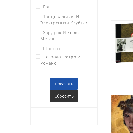
Рэп
Танцевальная И
Электронная Клубная
Хардрок И Хеви-
Метал
Шансон
Эстрада, Ретро И
Романс