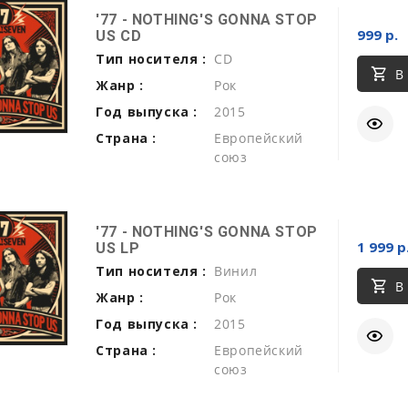
'77 - NOTHING'S GONNA STOP
999 р.
US CD
Тип носителя :
CD
В
Жанр :
Рок
Год выпуска :
2015
Страна :
Европейский
союз
'77 - NOTHING'S GONNA STOP
1 999 р
US LP
Тип носителя :
Винил
В
Жанр :
Рок
Год выпуска :
2015
Страна :
Европейский
союз