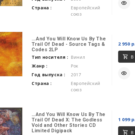
Страна :
Европейский
союз
...And You Will Know Us By The
2 950 р
Trail Of Dead - Source Tags &
Codes 2LP
В
Тип носителя :
Винил
Жанр :
Рок
Год выпуска :
2017
Страна :
Европейский
союз
…And You Will Know Us By The
1 099 р
Trail Of Dead X: The Godless
Void and Other Stories CD
Limited Digipack
В