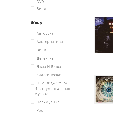
DVD
Винил
Жанр
Авторская
Альтернатива
Винил
Детектив
Джаз И Блюз
Классическая
Нью Эйдж/этно/
Инструментальная
Музыка
Поп-Музыка
Рок