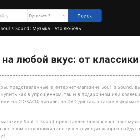
Поиск
Soul's Sound: Музыка - это любовь
на любой вкус: от классики
ары, представленные в интернет-магазине Soul`s Sound, в
 купить как в упрощенном, так и в подарочном или колле
нии на СD/SACD, виниле, на DVD-дисках, а также в формате 
-магазине Soul`s Sound представлен большой каталог муз
 в котором поклонники всех существующих жанров найдут т
ли!