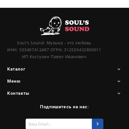
Soul's Sound: Музыка - это любовь
ИНН: 503407412487 ОГРН: 312503432800011
ИП Костулин Павел Иванович
Каталог
Меню
Контакты
Подпишитесь на нас:
Введите
свой