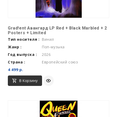
Grad!ent Авангард LP Red + Black Marbled + 2
Posters + Limited
Тип носителя :
Винил
Жанр :
Поп-музыка
Год выпуска :
2026
Страна :
Европейский союз
4 499 р.
В Корзину