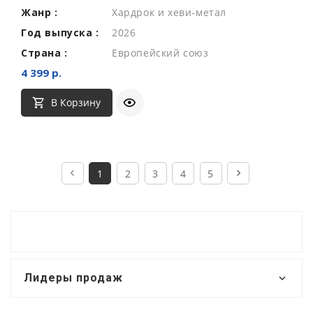
Жанр :
Хардрок и хеви-метал
Год выпуска :
2026
Страна :
Европейский союз
4 399 р.
В Корзину
1
2
3
4
5
Лидеры продаж