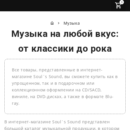
0
Музыка
Музыка на любой вкус:
от классики до рока
Все товары, представленные в интернет-
магазине Soul`s Sound, вы сможете купить как в
упрощенном, так и в подарочном или
коллекционном оформлении на СD/SACD,
виниле, на DVD-дисках, а также в формате Blu-
ray.
В интернет-магазине Soul`s Sound представлен
большой каталог музыкальной продукции, в котором