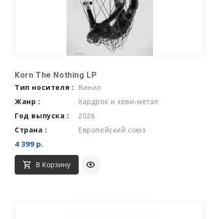
Korn The Nothing LP
Тип носителя :
Винил
Жанр :
Хардрок и хеви-метал
Год выпуска :
2026
Страна :
Европейский союз
4 399 р.
В Корзину