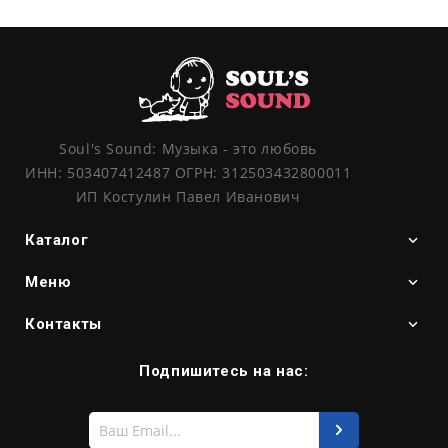
Soul's Sound: Музыка - это любовь
ИНН: 503407412487 ОГРН: 312503432800011
ИП Костулин Павел Иванович
Каталог
Меню
Контакты
Подпишитесь на нас:
Введите
свой