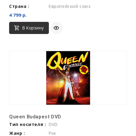
Страна :
Европейский союз
4 799 р.
В Корзину
Queen Budapest DVD
Тип носителя :
DVD
Жанр :
Рок