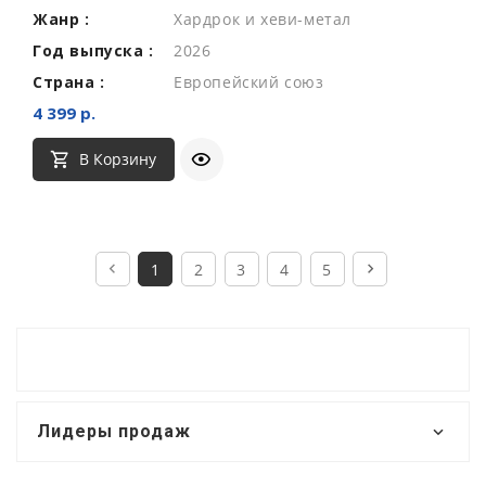
Жанр :
Хардрок и хеви-метал
Год выпуска :
2026
Страна :
Европейский союз
4 399 р.
В Корзину
1
2
3
4
5
Лидеры продаж