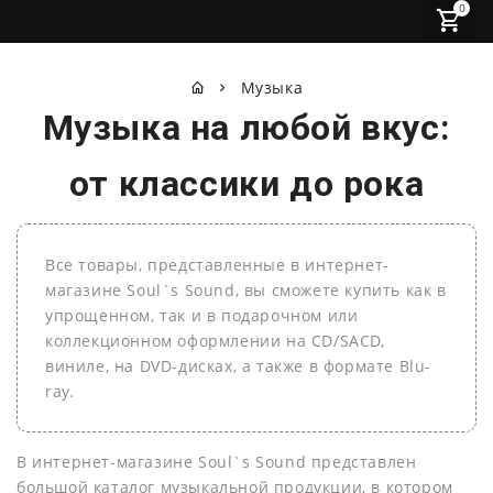
0
Музыка
Музыка на любой вкус:
от классики до рока
Все товары, представленные в интернет-
магазине Soul`s Sound, вы сможете купить как в
упрощенном, так и в подарочном или
коллекционном оформлении на СD/SACD,
виниле, на DVD-дисках, а также в формате Blu-
ray.
В интернет-магазине Soul`s Sound представлен
большой каталог музыкальной продукции, в котором