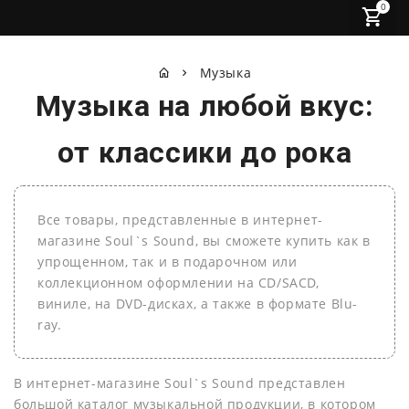
0
Музыка
Музыка на любой вкус:
от классики до рока
Все товары, представленные в интернет-
магазине Soul`s Sound, вы сможете купить как в
упрощенном, так и в подарочном или
коллекционном оформлении на СD/SACD,
виниле, на DVD-дисках, а также в формате Blu-
ray.
В интернет-магазине Soul`s Sound представлен
большой каталог музыкальной продукции, в котором