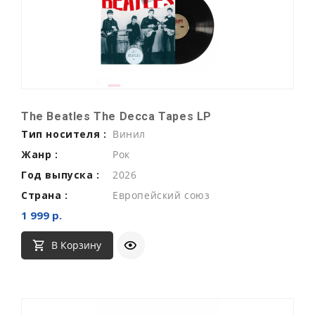
The Beatles The Decca Tapes LP
Тип носителя :
Винил
Жанр :
Рок
Год выпуска :
2026
Страна :
Европейский союз
1 999 р.
В Корзину