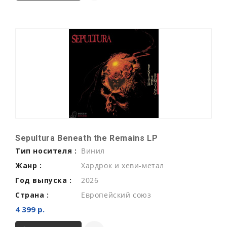
Sepultura Beneath the Remains LP
Тип носителя :
Винил
Жанр :
Хардрок и хеви-метал
Год выпуска :
2026
Страна :
Европейский союз
4 399 р.