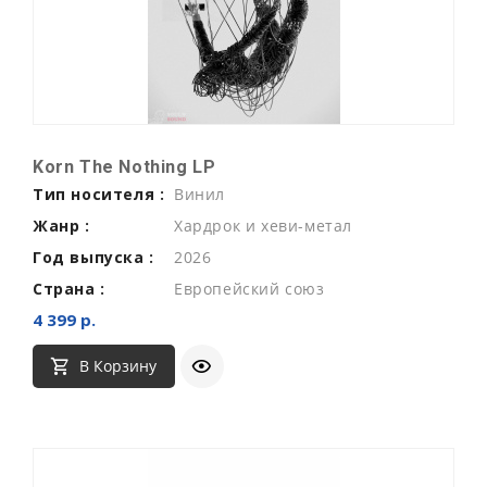
Korn The Nothing LP
Тип носителя :
Винил
Жанр :
Хардрок и хеви-метал
Год выпуска :
2026
Страна :
Европейский союз
4 399 р.
В Корзину