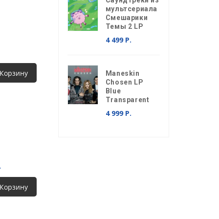
Саундтреки из
мультсериала
Смешарики
Темы 2 LP
4 499 Р.
 Корзину
Maneskin
Chosen LP
Blue
Transparent
4 999 Р.
.
 Корзину