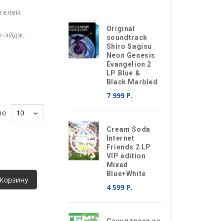
телей,
Original
ю-эйдж,
soundtrack
Shiro Sagisu
Neon Genesis
Evangelion 2
LP Blue &
Black Marbled
7 999 Р.
по
10
Cream Soda
Internet
Friends 2 LP
VIP edition
Mixed
Blue+White
 Корзину
4 599 Р.