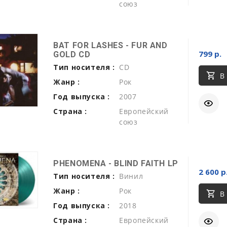
союз
BAT FOR LASHES - FUR AND
799 р.
GOLD CD
Тип носителя :
CD
В
Жанр :
Рок
Год выпуска :
2007
Страна :
Европейский
союз
PHENOMENA - BLIND FAITH LP
2 600 р
Тип носителя :
Винил
Жанр :
Рок
В
Год выпуска :
2018
Страна :
Европейский