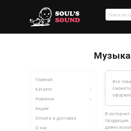
Поиск
по
сайту
Музыка 
Главная
Все тов
сможете
Каталог
оформле
Новинки
Акции
В интернет
Оплата и доставка
продукции,
давно иска
О нас