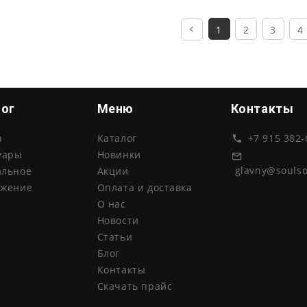
1
2
3
4
лог
Меню
Контакты
а
Каталог
+7 915 382-
уары
Новинки
glavny@souls
альное
Акции
ожение
Оплата и доставка
О нас
Новости
Статьи
Блог
Контакты
Скачать прайс