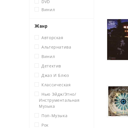
DVD
Винил
Жанр
Авторская
Альтернатива
Винил
Детектив
Джаз И Блюз
Классическая
Нью Эйдж/этно/
Инструментальная
Музыка
Поп-Музыка
Рок