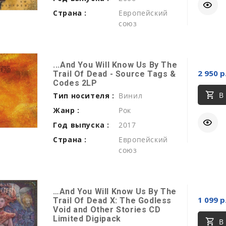
Страна :
Европейский
союз
...And You Will Know Us By The
2 950 р
Trail Of Dead - Source Tags &
Codes 2LP
В
Тип носителя :
Винил
Жанр :
Рок
Год выпуска :
2017
Страна :
Европейский
союз
…And You Will Know Us By The
1 099 р
Trail Of Dead X: The Godless
Void and Other Stories CD
Limited Digipack
В