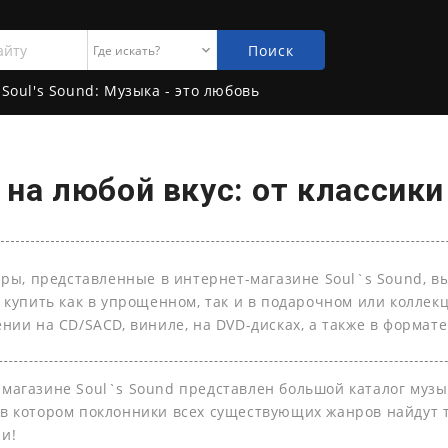
Поиск
Soul's Sound: Музыка - это любовь
на любой вкус: от классики
ары, представленные в интернет-магазине Soul`s Sound, в
 купить как в упрощенном, так и в подарочном или колле
нии на СD/SACD, виниле, на DVD-дисках, а также в формате 
-магазине Soul`s Sound представлен большой каталог муз
 в котором поклонники всех существующих жанров найдут т
ли!