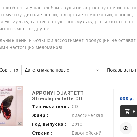
 приобрести у нас альбомы культовых рок-групп и исполни
ую музыку, детские песни, авторские композиции, шансон,
ную музыку, танцевальную, поп-музыку, рэп и хип-хоп, нь
многое-многое другое.
льные цены и большой ассортимент продукции не оставят
ыми настоящих меломанов!
Сорт. по
Дате, сначала новые
Показывать 
APPONYI QUARTETT
699 р.
Streichquartette CD
Тип носителя :
CD
В
Жанр :
Классическая
Год выпуска :
2010
Страна :
Европейский