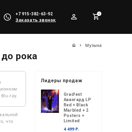
+7 915-382-63-92
0
Заказать звонок
Музыка
 до рока
Лидеры продаж
ы
кционном
Grad!ent
Blu-ray.
Авангард LP
Red + Black
Marbled + 2
ыкальной
Posters +
о, что
Limited
4 499 Р.