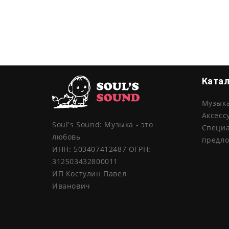
Ката
Музык
Аксесс
Soul's Sound: Музыка - это
Специ
любовь
предл
ИНН: 503407412487 ОГРН:
312503432800011
ИП Костулин Павел
Иванович