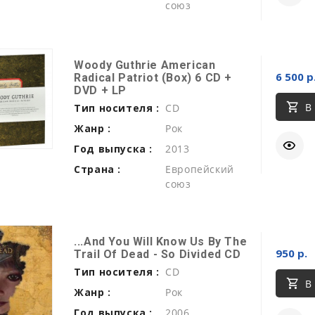
союз
Woody Guthrie American
6 500 р
Radical Patriot (Box) 6 CD +
DVD + LP
В
Тип носителя :
CD
Жанр :
Рок
Год выпуска :
2013
Страна :
Европейский
союз
...And You Will Know Us By The
950 р.
Trail Of Dead - So Divided CD
Тип носителя :
CD
В
Жанр :
Рок
Год выпуска :
2006