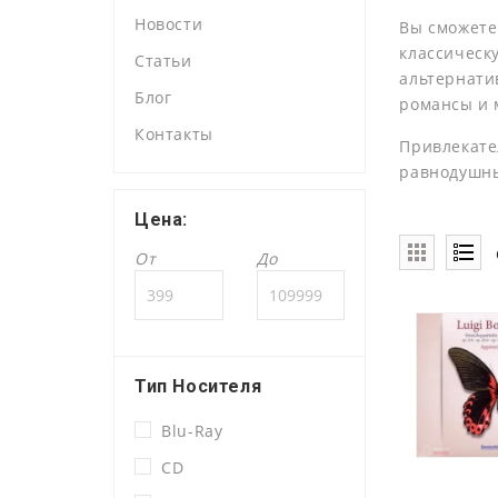
Новости
Вы сможете
классическ
Статьи
альтернатив
Блог
романсы и 
Контакты
Привлекате
равнодушн
Цена:
От
До
Тип Носителя
Blu-Ray
CD