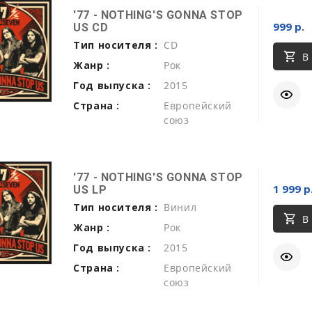
'77 - NOTHING'S GONNA STOP
999 р.
US CD
Тип носителя :
CD
В
Жанр :
Рок
Год выпуска :
2015
Страна :
Европейский
союз
'77 - NOTHING'S GONNA STOP
1 999 р
US LP
Тип носителя :
Винил
В
Жанр :
Рок
Год выпуска :
2015
Страна :
Европейский
союз