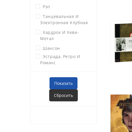
Рэп
Танцевальная И
Электронная Клубная
Хардрок И Хеви-
Метал
Шансон
Эстрада, Ретро И
Романс