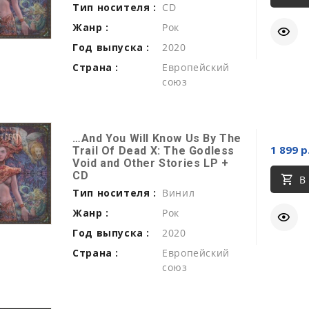
Тип носителя :
CD
Жанр :
Рок
Год выпуска :
2020
Страна :
Европейский
союз
…And You Will Know Us By The
1 899 р
Trail Of Dead X: The Godless
Void and Other Stories LP +
CD
В
Тип носителя :
Винил
Жанр :
Рок
Год выпуска :
2020
Страна :
Европейский
союз