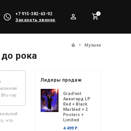
+7 915-382-63-92
0
Заказать звонок
Музыка
 до рока
Лидеры продаж
ы
кционном
Grad!ent
Blu-ray.
Авангард LP
Red + Black
Marbled + 2
ыкальной
Posters +
о, что
Limited
4 499 Р.