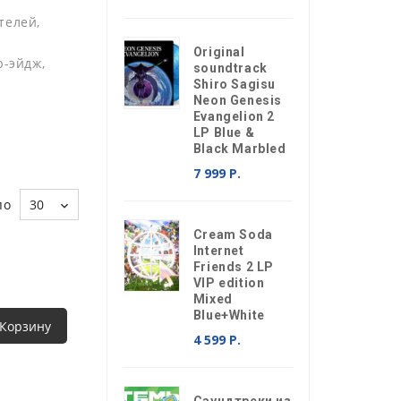
телей,
Original
ю-эйдж,
soundtrack
Shiro Sagisu
Neon Genesis
Evangelion 2
LP Blue &
Black Marbled
7 999 Р.
по
30
Cream Soda
Internet
Friends 2 LP
VIP edition
Mixed
Blue+White
 Корзину
4 599 Р.