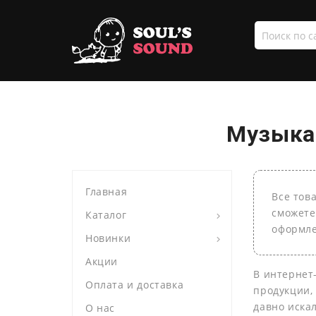
Поиск
по
сайту
Музыка 
Главная
Все тов
сможете
Каталог
оформле
Новинки
Акции
В интернет
Оплата и доставка
продукции,
давно иска
О нас