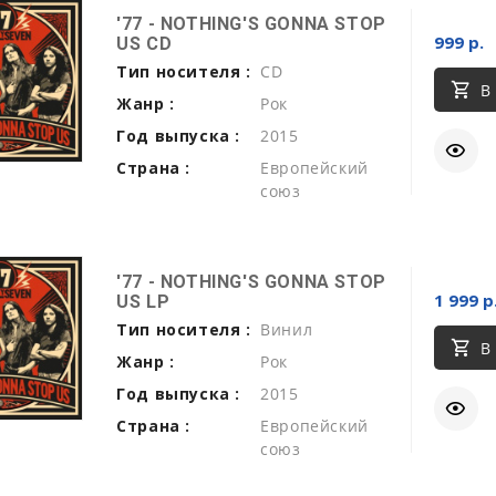
'77 - NOTHING'S GONNA STOP
999 р.
US CD
Тип носителя :
CD
В
Жанр :
Рок
Год выпуска :
2015
Страна :
Европейский
союз
'77 - NOTHING'S GONNA STOP
1 999 р
US LP
Тип носителя :
Винил
В
Жанр :
Рок
Год выпуска :
2015
Страна :
Европейский
союз