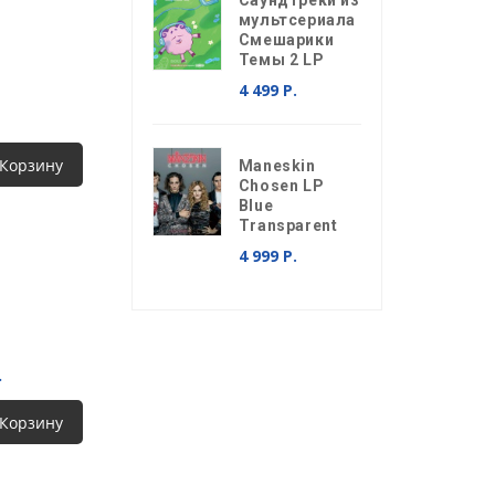
Саундтреки из
мультсериала
Смешарики
Темы 2 LP
4 499 Р.
 Корзину
Maneskin
Chosen LP
Blue
Transparent
4 999 Р.
.
 Корзину