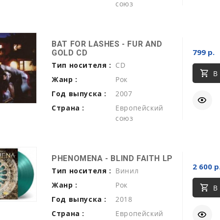
союз
BAT FOR LASHES - FUR AND
799 р.
GOLD CD
Тип носителя :
CD
В
Жанр :
Рок
Год выпуска :
2007
Страна :
Европейский
союз
PHENOMENA - BLIND FAITH LP
2 600 р
Тип носителя :
Винил
Жанр :
Рок
В
Год выпуска :
2018
Страна :
Европейский