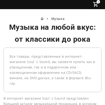
0
Музыка
Музыка на любой вкус:
от классики до рока
Все товары, представленные в интернет-
магазине Soul`s Sound, вы сможете купить как в
упрощенном, так и в подарочном или
коллекционном оформлении на СD/SACD,
виниле, на DVD-дисках, а также в формате Blu-
ray.
В интернет-магазине Soul`s Sound представлен
большой каталог музыкальной продукции, в котором