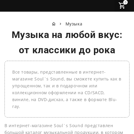
0
Музыка
Музыка на любой вкус:
от классики до рока
Все товары, представленные в интернет-
магазине Soul`s Sound, вы сможете купить как в
упрощенном, так и в подарочном или
коллекционном оформлении на СD/SACD,
виниле, на DVD-дисках, а также в формате Blu-
ray.
В интернет-магазине Soul`s Sound представлен
большой каталог музыкальной продукции, в котором