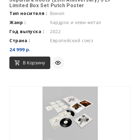
Limited Box Set Putch Poster
Тип носителя :
Винил
Жанр :
Хардрок и хеви-метал
Год выпуска :
2022
Страна :
Европейский союз
24 999 р.
В Корзину