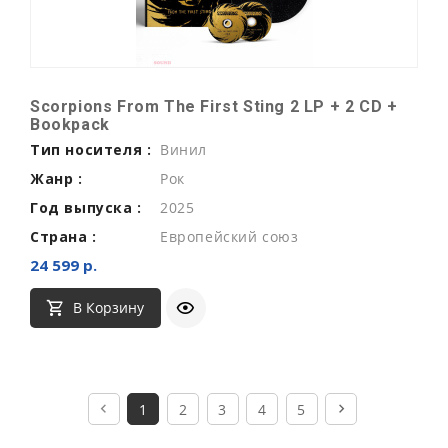
Scorpions From The First Sting 2 LP + 2 CD +
Bookpack
Тип носителя :
Винил
Жанр :
Рок
Год выпуска :
2025
Страна :
Европейский союз
24 599 р.
В Корзину
1
2
3
4
5