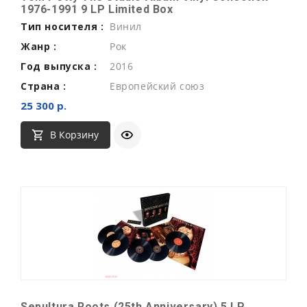
1976-1991 9 LP Limited Box
Тип носителя :
Винил
Жанр :
Рок
Год выпуска :
2016
Страна :
Европейский союз
25 300 р.
В Корзину
Sepultura Roots (25th Anniversary) 5 LP