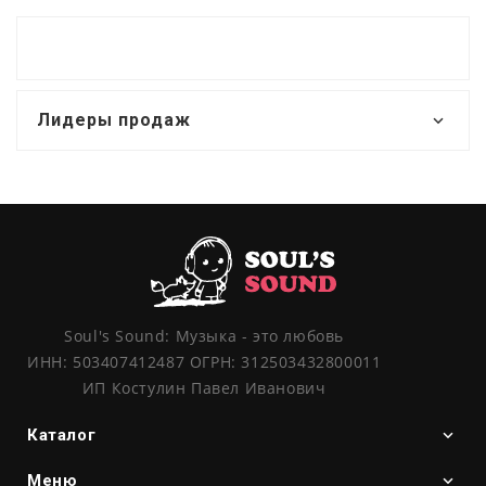
Лидеры продаж
Soul's Sound: Музыка - это любовь
ИНН: 503407412487 ОГРН: 312503432800011
ИП Костулин Павел Иванович
Каталог
Меню