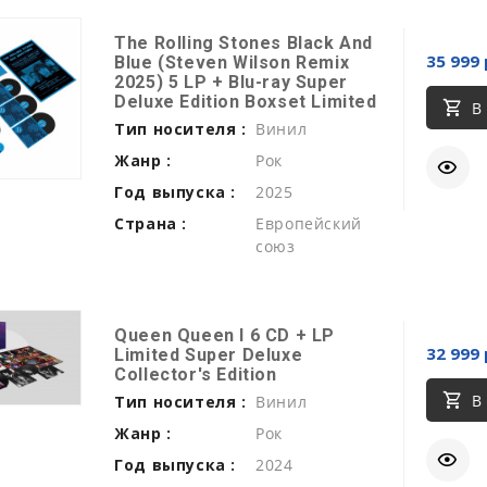
The Rolling Stones Black And
35 999 
Blue (Steven Wilson Remix
2025) 5 LP + Blu-ray Super
Deluxe Edition Boxset Limited
В
Тип носителя :
Винил
Жанр :
Рок
Год выпуска :
2025
Страна :
Европейский
союз
Queen Queen I 6 CD + LP
32 999 
Limited Super Deluxe
Collector's Edition
В
Тип носителя :
Винил
Жанр :
Рок
Год выпуска :
2024