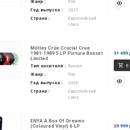
Жанр :
Рок
Год выпуска :
2025
Страна :
Европейский
союз
Mötley Crüe Crucial Crue
31 499 
1981-1989 5 LP Picture Boxset
Limited
В
Тип носителя :
Винил
Жанр :
Рок
Год выпуска :
2026
Страна :
Европейский
союз
ENYA A Box Of Dreams
29 999 
(Coloured Vinyl) 6 LP