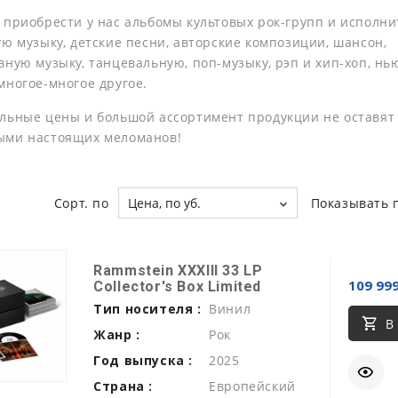
 приобрести у нас альбомы культовых рок-групп и исполни
ую музыку, детские песни, авторские композиции, шансон,
ную музыку, танцевальную, поп-музыку, рэп и хип-хоп, нь
многое-многое другое.
льные цены и большой ассортимент продукции не оставят
ыми настоящих меломанов!
Сорт. по
Цена, по уб.
Показывать 
Rammstein XXXIII 33 LP
109 999
Collector's Box Limited
Тип носителя :
Винил
В
Жанр :
Рок
Год выпуска :
2025
Страна :
Европейский