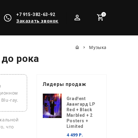
+7 915-382-63-92
0
Заказать звонок
Музыка
 до рока
Лидеры продаж
ы
кционном
Grad!ent
Blu-ray.
Авангард LP
Red + Black
Marbled + 2
ыкальной
Posters +
о, что
Limited
4 499 Р.