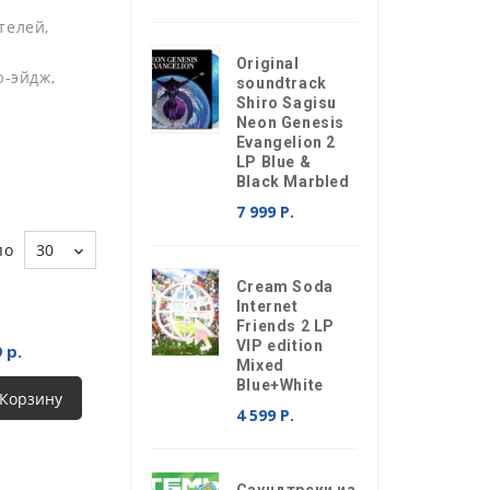
телей,
Original
ю-эйдж,
soundtrack
Shiro Sagisu
Neon Genesis
Evangelion 2
LP Blue &
Black Marbled
7 999 Р.
по
30
Cream Soda
Internet
Friends 2 LP
VIP edition
 р.
Mixed
Blue+White
 Корзину
4 599 Р.