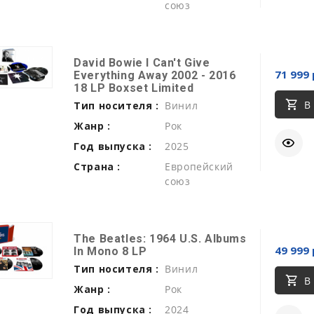
союз
David Bowie I Can't Give
71 999 
Everything Away 2002 - 2016
18 LP Boxset Limited
В
Тип носителя :
Винил
Жанр :
Рок
Год выпуска :
2025
Страна :
Европейский
союз
The Beatles: 1964 U.S. Albums
49 999 
In Mono 8 LP
Тип носителя :
Винил
В
Жанр :
Рок
Год выпуска :
2024