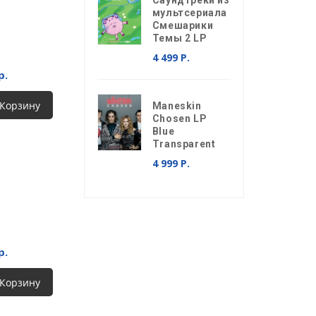
Саундтреки из
мультсериала
Смешарики
Темы 2 LP
4 499 Р.
р.
 Корзину
Maneskin
Chosen LP
Blue
Transparent
4 999 Р.
р.
 Корзину