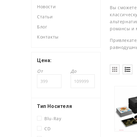
Новости
Вы сможете
классическ
Статьи
альтернатив
Блог
романсы и 
Контакты
Привлекате
равнодушн
Цена:
От
До
Тип Носителя
Blu-Ray
CD