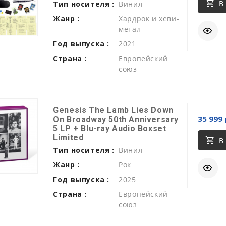
В
Тип носителя :
Винил
Жанр :
Хардрок и хеви-
метал
Год выпуска :
2021
Страна :
Европейский
союз
Genesis The Lamb Lies Down
35 999 
On Broadway 50th Anniversary
5 LP + Blu-ray Audio Boxset
Limited
В
Тип носителя :
Винил
Жанр :
Рок
Год выпуска :
2025
Страна :
Европейский
союз