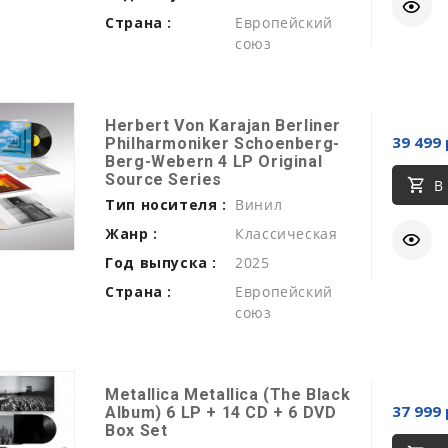
Страна :
Европейский
союз
Herbert Von Karajan Berliner
39 499 
Philharmoniker Schoenberg-
Berg-Webern 4 LP Original
Source Series
В
Тип носителя :
Винил
Жанр :
Классическая
Год выпуска :
2025
Страна :
Европейский
союз
Metallica Metallica (The Black
37 999 
Album) 6 LP + 14 CD + 6 DVD
Box Set