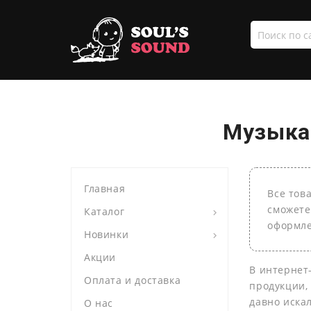
Поиск
по
сайту
Музыка 
Главная
Все тов
сможете
Каталог
оформле
Новинки
Акции
В интернет
Оплата и доставка
продукции,
давно иска
О нас