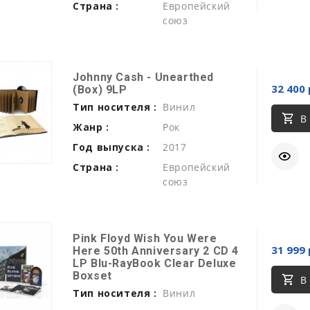
Страна :
Европейский
союз
Johnny Cash - Unearthed
32 400 
(Box) 9LP
Тип носителя :
Винил
В
Жанр :
Рок
Год выпуска :
2017
Страна :
Европейский
союз
Pink Floyd Wish You Were
31 999 
Here 50th Anniversary 2 CD 4
LP Blu-RayBook Clear Deluxe
Boxset
В
Тип носителя :
Винил