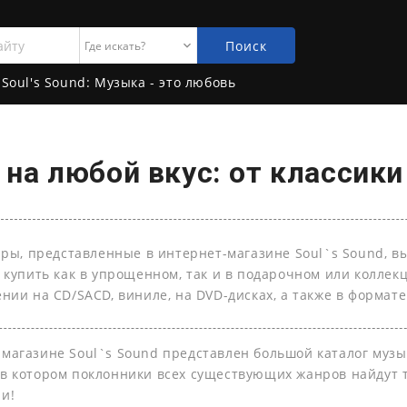
Поиск
Soul's Sound: Музыка - это любовь
на любой вкус: от классики
ары, представленные в интернет-магазине Soul`s Sound, в
 купить как в упрощенном, так и в подарочном или колле
нии на СD/SACD, виниле, на DVD-дисках, а также в формате 
-магазине Soul`s Sound представлен большой каталог муз
 в котором поклонники всех существующих жанров найдут т
ли!