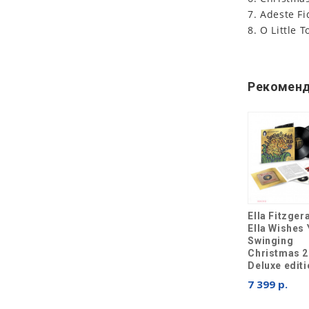
7. Adeste Fi
8. O Little
Рекоменд
Ella Fitzger
Ella Wishes 
Swinging
Christmas 2
Deluxe edit
7 399 р.