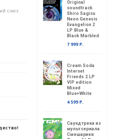
Original
soundtrack
ий союз
Shiro Sagisu
Neon Genesis
Evangelion 2
LP Blue &
Black Marbled
7 999 Р.
Cream Soda
Internet
Friends 2 LP
VIP edition
Mixed
Blue+White
4 599 Р.
Саундтреки из
дество!
мультсериала
Смешарики