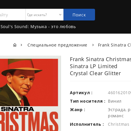
Поиск
Soul's Sound: Музыка - это любовь
Специальное предложение
Frank Sinatra C
Frank Sinatra Christma
Sinatra LP Limited
Crystal Clear Glitter
Артикул :
460162010
Тип носителя :
Винил
Жанр :
Эстрада, 
романс
Исполнитель :
Christmas