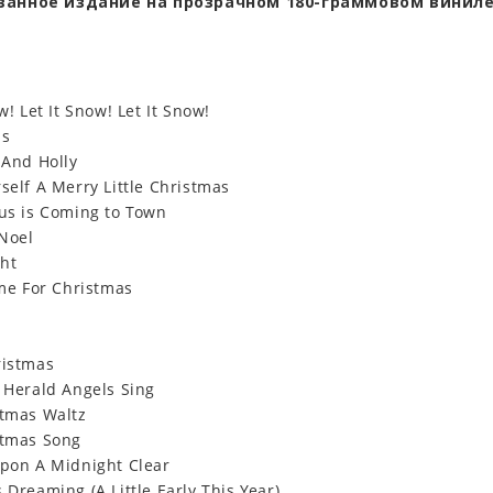
ванное
издание
на прозрачном 180-
граммовом
винил
ow! Let It Snow! Let It Snow!
ls
 And Holly
self A Merry Little Christmas
aus is Coming to Town
 Noel
ght
ome For Christmas
ristmas
e Herald Angels Sing
stmas Waltz
stmas Song
Upon A Midnight Clear
 Dreaming (A Little Early This Year)