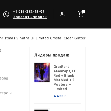
+7 915-382-63-92
0
Заказать звонок
hristmas Sinatra LP Limited Crystal Clear Glitter
s
Лидеры продаж
Grad!ent
Авангард LP
Red + Black
9096
Marbled + 2
Posters +
Limited
ретро и
4 499 Р.