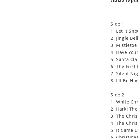
Лимитиро
Side 1
1. Let It Sn
2. Jingle Bel
3. Mistletoe
4. Have Your
5. Santa Cl
6. The First
7. Silent Ni
8. I'll Be H
Side 2
1. White Ch
2. Hark! Th
3. The Chri
4. The Chri
5. It Came 
6. Christmas