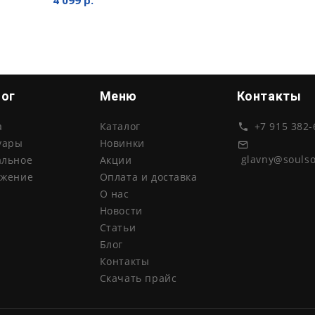
лог
Меню
Контакты
а
Каталог
+7 915 382-
уары
Новинки
glavny@souls
альное
Акции
ожение
Оплата и доставка
О нас
Новости
Статьи
Блог
Контакты
Скачать прайс