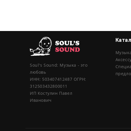
Ката
Музык
Аксесс
Soul's Sound: Музыка - это
Специ
любовь
предл
ИНН: 503407412487 ОГРН:
312503432800011
ИП Костулин Павел
Иванович