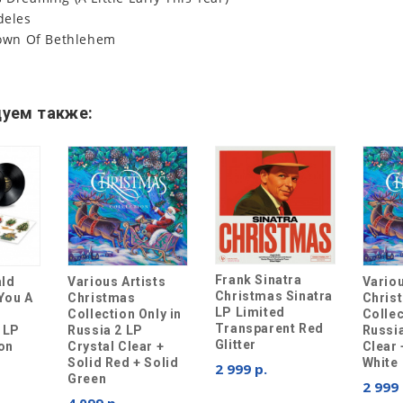
deles
 Town Of Bethlehem
уем также:
Frank Sinatra
ald
Various Artists
Variou
Christmas Sinatra
You A
Christmas
Chris
LP Limited
Collection Only in
Collec
Transparent Red
 LP
Russia 2 LP
Russia
Glitter
ion
Crystal Clear +
Clear 
Solid Red + Solid
White
2 999 р.
Green
2 999 
4 099 р.