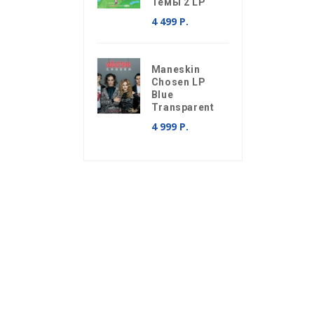
е
Темы 2 LP
4 499 Р.
Maneskin
Chosen LP
Blue
Transparent
4 999 Р.