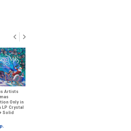
s Artists
Ella Fitzgerald
Various Artists
tmas
Ella Wishes You A
Christmas
tion Only in
Swinging
Collection Only in
 LP Crystal
Christmas 2 LP
Russia 2 LP
+ Solid
Deluxe edition
Crystal Clear +
Solid Red + Solid
7 399 р.
Green
р.
4 099 р.