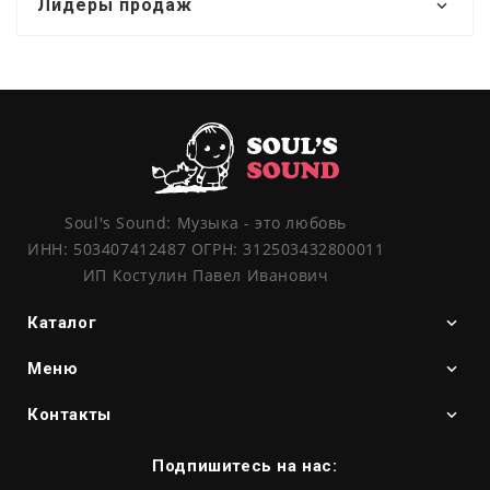
Лидеры продаж
Soul's Sound: Музыка - это любовь
ИНН: 503407412487 ОГРН: 312503432800011
ИП Костулин Павел Иванович
Каталог
Меню
Контакты
Подпишитесь на нас: