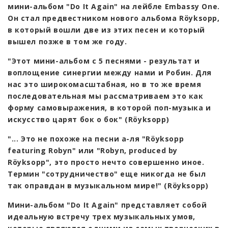
мини-альбом "Do It Again" на лейбле Embassy One.
Он стал предвестником нового альбома Röyksopp,
в который вошли две из этих песен и который
вышел позже в том же году.
"Этот мини-альбом с 5 песнями - результат и
воплощение синергии между нами и Робин. Для
нас это широкомасштабная, но в то же время
последовательная мы рассматриваем это как
форму самовыражения, в которой поп-музыка и
искусство царят бок о бок" (Röyksopp)
"... Это не похоже на песни а-ля "Röyksopp
featuring Robyn" или "Robyn, produced by
Röyksopp", это просто нечто совершенно иное.
Термин "сотрудничество" еще никогда не был
так оправдан в музыкальном мире!" (Röyksopp)
Мини-альбом "Do It Again" представляет собой
идеальную встречу трех музыкальных умов,