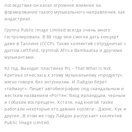
последствие он казал огромное влияние на
формирование такого музыкального направления, как
индастриал.
Группа Public Image Limited всегда очень много
гастролировала. В 88 году они смогли дать концерт
даже в Таллине (СССР). Также коллектив сотрудничал с
дуэтом Leftfield, группой Africa Bambaataa и другими
музыкантами.
92 год. Выходит пластинка PiL - That What Is Not.
Критика отнеслась к этому музыкальному «продукту»,
мягко говоря, без энтузиазма. И Лайдон берет
«таймаут». Пишет автобиографию под скандальным и
жестким названием «Роттен: Вход ирландцам, черным
и собакам воспрещен». Кстати, над книгой также
работали некоторые его давние коллеги - Джонс, Кук и
другие…В этом же году Лайдон распускает коллектив
Public Image Limited.