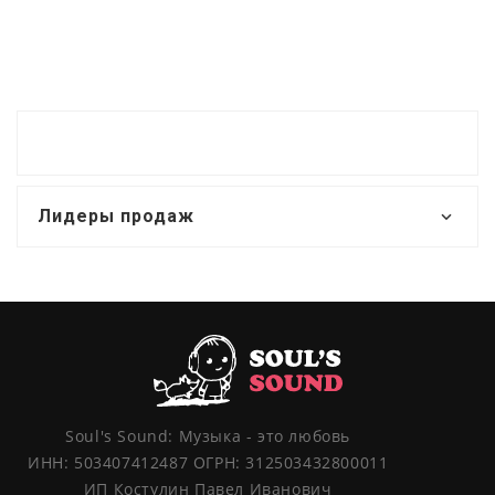
Лидеры продаж
Soul's Sound: Музыка - это любовь
ИНН: 503407412487 ОГРН: 312503432800011
ИП Костулин Павел Иванович