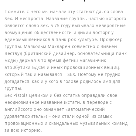
Помните, с чего мы начали эту статью? Да, со слова -
Sex. И неспроста. Название группы, частью которого
является слово Sex, в 75 году вызывало невероятные
возмущения общественности и дикий восторг у
единомышленников в панк-рок культуре. Продюсер
группы, Малкольм Макларен совместно с Вивьен
Вествуд (британский дизайнер, основательница панк-
моды) держал в то время фетиш-магазинчик
атрибутики БДСМ и иных провокационных вещиц,
который так и назывался – SEX. Поэтому не трудно
догадаться, как и у кого в голове родилось имя для
группы.
Sex Pistols целиком и без остатка оправдали свое
неоднозначное название (кстати, в переводе с
английского оно означает «автоматический
удовлетворитель») – они стали одной из самых
провокационных и скандальных музыкальных команд
за всю историю.