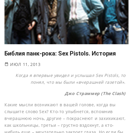
Библия панк-рока: Sex Pistols. История
ИЮЛ 11, 2013
Когда я впервые увидел и услышал Sex Pistols, то
понял, что мы были «вчерашней газетой».
Джо Страммер (The Clash)
Какие мысли возникают в вашей голове, когда вы
слышите слово Sex? Кто-то улыбнется, вспомнив
вчерашнюю ночь, другие – покраснеют и захихикают,
как школьницы, третьи – грустно вздохнут, а кто-
нибудь еще – мечтательно закроет глаза. Но если бы