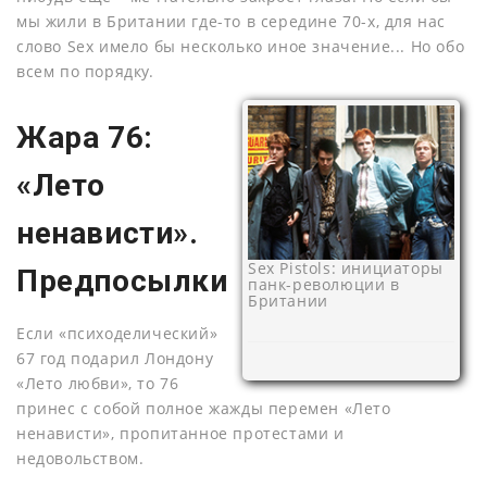
мы жили в Британии где-то в середине 70-х, для нас
слово Sex имело бы несколько иное значение... Но обо
всем по порядку.
Жара 76:
«Лето
ненависти».
Sex Pistols: инициаторы
Предпосылки
панк-революции в
Британии
Если «психоделический»
67 год подарил Лондону
«Лето любви», то 76
принес с собой полное жажды перемен «Лето
ненависти», пропитанное протестами и
недовольством.