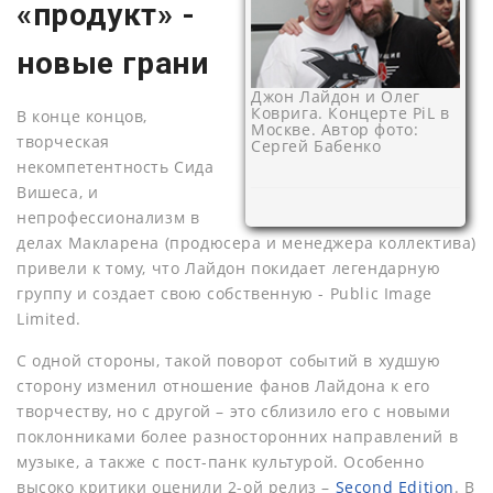
«продукт» -
новые грани
Джон Лайдон и Олег
Коврига. Концерте PiL в
В конце концов,
Москве. Автор фото:
творческая
Сергей Бабенко
некомпетентность Сида
Вишеса, и
непрофессионализм в
делах Макларена (продюсера и менеджера коллектива)
привели к тому, что Лайдон покидает легендарную
группу и создает свою собственную - Public Image
Limited.
С одной стороны, такой поворот событий в худшую
сторону изменил отношение фанов Лайдона к его
творчеству, но с другой – это сблизило его с новыми
поклонниками более разносторонних направлений в
музыке, а также с пост-панк культурой. Особенно
высоко критики оценили 2-ой релиз –
Second Edition
. В