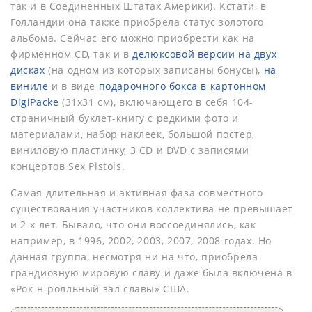
так и в Соединенных Штатах Америки). Кстати, в
Голландии она также приобрела статус золотого
альбома. Сейчас его можно приобрести как на
фирменном CD, так и в
делюксовой версии на двух
дисках
(на одном из которых записаны бонусы),
на
виниле
и в виде
подарочного бокса в картонном
DigiPackе
(31х31 см), включающего в себя 104-
страничный буклет-книгу с редкими фото и
материалами, набор наклеек, большой постер,
виниловую пластинку, 3 CD и DVD с записями
концертов Sex Pistols.
Самая длительная и активная фаза совместного
существования участников коллектива не превышает
и 2-х лет. Бывало, что они воссоединялись, как
например, в 1996, 2002, 2003, 2007, 2008 годах. Но
данная группа, несмотря ни на что, приобрела
грандиозную мировую славу и даже была включена в
«Рок-н-ролльный зал славы» США.