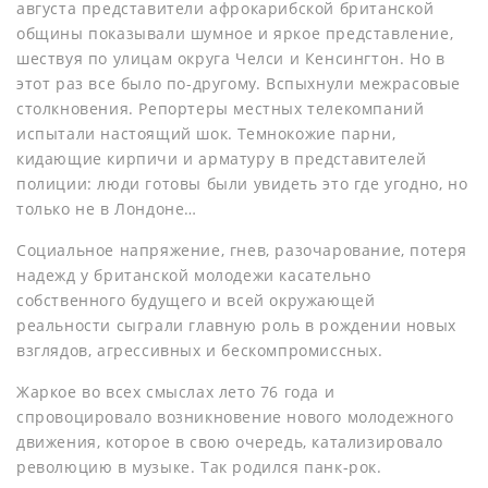
августа представители афрокарибской британской
общины показывали шумное и яркое представление,
шествуя по улицам округа Челси и Кенсингтон. Но в
этот раз все было по-другому. Вспыхнули межрасовые
столкновения. Репортеры местных телекомпаний
испытали настоящий шок. Темнокожие парни,
кидающие кирпичи и арматуру в представителей
полиции: люди готовы были увидеть это где угодно, но
только не в Лондоне…
Социальное напряжение, гнев, разочарование, потеря
надежд у британской молодежи касательно
собственного будущего и всей окружающей
реальности сыграли главную роль в рождении новых
взглядов, агрессивных и бескомпромиссных.
Жаркое во всех смыслах лето 76 года и
спровоцировало возникновение нового молодежного
движения, которое в свою очередь, катализировало
революцию в музыке. Так родился панк-рок.