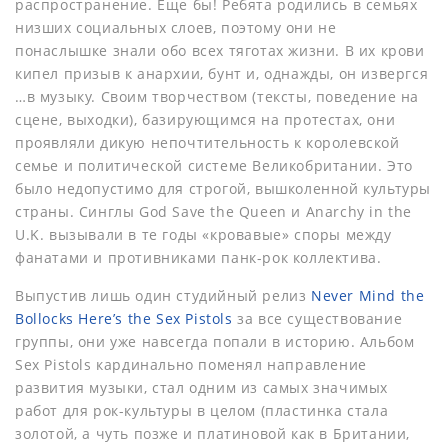
распространение. Еще бы! Ребята родились в семьях
низших социальных слоев, поэтому они не
понаслышке знали обо всех тяготах жизни. В их крови
кипел призыв к анархии, бунт и, однажды, он извергся
…в музыку. Своим творчеством (тексты, поведение на
сцене, выходки), базирующимся на протестах, они
проявляли дикую непочтительность к королевской
семье и политической системе Великобритании. Это
было недопустимо для строгой, вышколенной культуры
страны. Синглы God Save the Queen и Anarchy in the
U.K. вызывали в те годы «кровавые» споры между
фанатами и противниками панк-рок коллектива.
Выпустив лишь один студийный релиз
Never Mind the
Bollocks Here’s the Sex Pistols
за все существование
группы, они уже навсегда попали в историю. Альбом
Sex Pistols кардинально поменял направление
развития музыки, стал одним из самых значимых
работ для рок-культуры в целом (пластинка стала
золотой, а чуть позже и платиновой как в Британии,