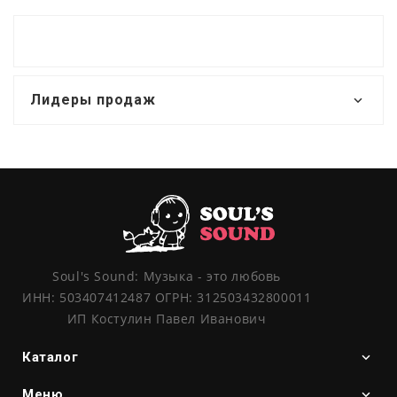
Лидеры продаж
Soul's Sound: Музыка - это любовь
ИНН: 503407412487 ОГРН: 312503432800011
ИП Костулин Павел Иванович
Каталог
Меню