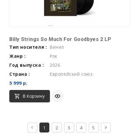
Billy Strings So Much For Goodbyes 2 LP
Тип носителя :
Винил
Жанр :
Рок
Год выпуска :
2026
Страна :
Европейский союз
5 999 р.
В Корзину
1
2
3
4
5