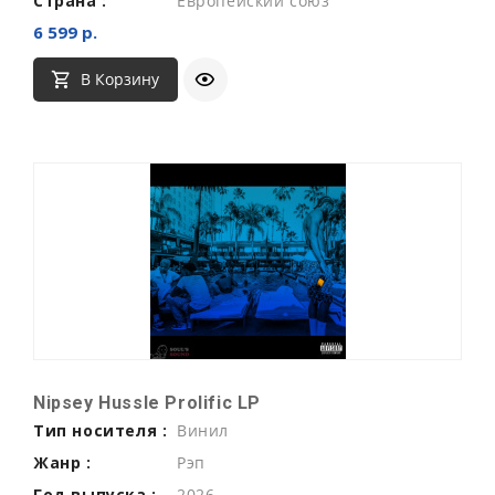
Страна :
Европейский союз
6 599 р.
В Корзину
Nipsey Hussle Prolific LP
Тип носителя :
Винил
Жанр :
Рэп
Год выпуска :
2026