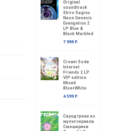
Original
soundtrack
Shiro Sagisu
Neon Genesis
Evangelion 2
LP Blue &
Black Marbled
7 999 Р.
Cream Soda
Internet
Friends 2 LP
VIP edition
Mixed
Blue+White
4 599 Р.
Саундтреки из
мультсериала
Смешарики