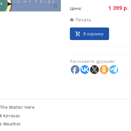
Цена:
1 399 р.
Цена:
Печать
В корзину
Расскажите друзьям:
 The Matter Here
ck Kerouac
he Weather