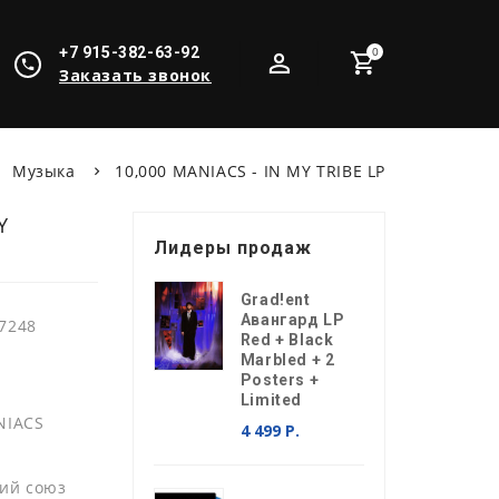
+7 915-382-63-92
0
Заказать звонок
Музыка
10,000 MANIACS - IN MY TRIBE LP
Y
Лидеры продаж
Grad!ent
Авангард LP
7248
Red + Black
Marbled + 2
Posters +
Limited
NIACS
4 499 Р.
ий союз