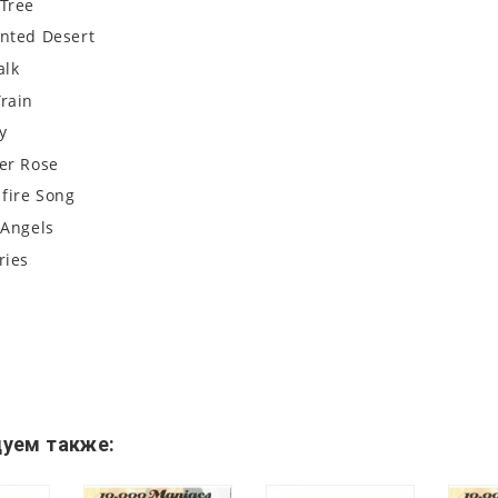
 Tree
inted Desert
alk
rain
y
er Rose
fire Song
 Angels
ries
уем также: