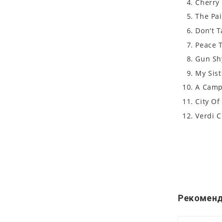
Cherry
The Pa
Don't T
Peace T
Gun Sh
My Sist
A Camp
City Of
Verdi C
Рекоменд