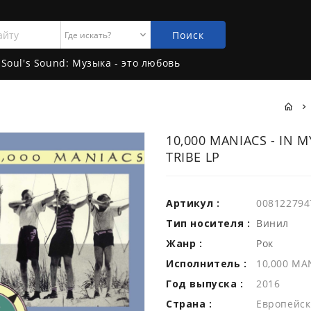
Поиск
Soul's Sound: Музыка - это любовь
10,000 MANIACS - IN M
TRIBE LP
Артикул :
008122794
Тип носителя :
Винил
Жанр :
Рок
Исполнитель :
10,000 MA
Год выпуска :
2016
Страна :
Европейск