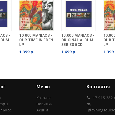
IACS -
10,000 MANIACS -
10,000 MANIACS -
10,00
ALBUM
OUR TIME IN EDEN
ORIGINAL ALBUM
OUR T
LP
SERIES 5CD
LP
1 399 р.
1 699 р.
1 399 
лог
Меню
Контакты
а
Каталог
+7 915 382-
уары
Новинки
glavny@souls
альное
Акции