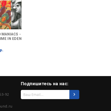
0 MANIACS -
IME IN EDEN
р.
Подпишитесь на нас:
Введите
63-92
свой
e-
mail
ound.ru