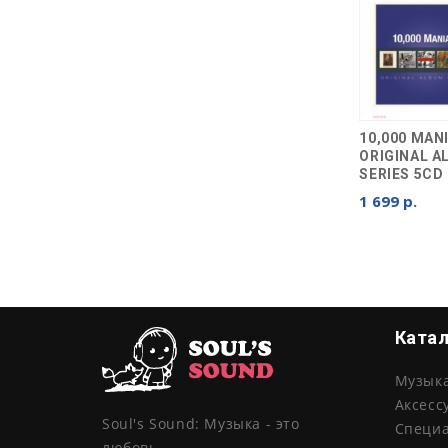
10,000 MAN
ORIGINAL 
SERIES 5CD
1 699 р.
Ката
Музык
Аксесс
Soul's Sound: Музыка - это
Специ
любовь