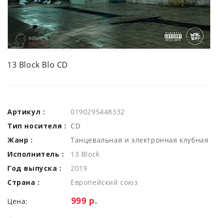
13 Block Blo CD
Артикул :
0190295448332
Тип носителя :
CD
Жанр :
Танцевальная и электронная клубная
Исполнитель :
13 Block
Год выпуска :
2019
Страна :
Европейский союз
Цена:
999 р.
Цена: