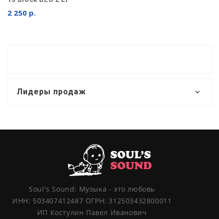
2 250 р.
Лидеры продаж
Soul's Sound: Музыка - это любовь
ИНН: 503407412487 ОГРН: 312503432800011
ИП Костулин Павел Иванович