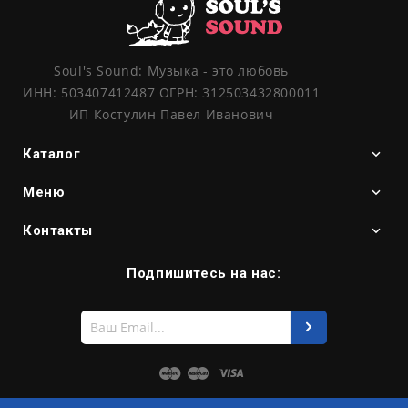
Soul's Sound: Музыка - это любовь
ИНН: 503407412487 ОГРН: 312503432800011
ИП Костулин Павел Иванович
Каталог
Меню
Контакты
Подпишитесь на нас:
Введите
свой
e-
mail
Maestro
Master
Visa