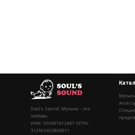
Ката
Музык
Аксесс
Soul's Sound: Музыка - это
Специ
любовь
предл
ИНН: 503407412487 ОГРН:
312503432800011