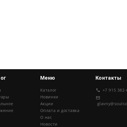
лог
Меню
Контакты
а
Каталог
+7 915 382-
уары
Новинки
glavny@souls
альное
Акции
ожение
Оплата и доставка
О нас
Новости