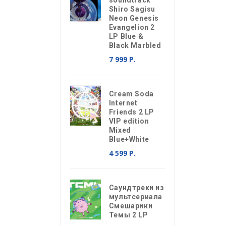
soundtrack
Shiro Sagisu
Neon Genesis
Evangelion 2
LP Blue &
Black Marbled
7 999 Р.
Cream Soda
Internet
Friends 2 LP
VIP edition
Mixed
Blue+White
4 599 Р.
Саундтреки из
мультсериала
Смешарики
Темы 2 LP