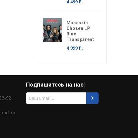
4 499 Р.
Maneskin
Chosen LP
Blue
Transparent
4 999 Р.
Подпишитесь на нас:
Введите
63-92
свой
e-
mail
ound.ru