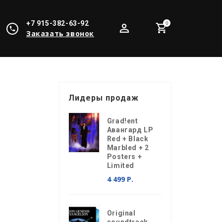
+7 915-382-63-92
0
Заказать звонок
Лидеры продаж
Grad!ent
Авангард LP
Red + Black
Marbled + 2
Posters +
Limited
4 499 Р.
Original