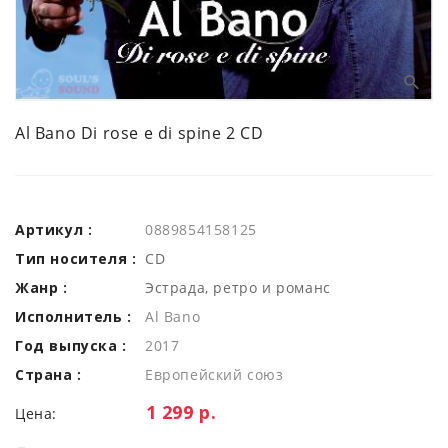
Al Bano Di rose e di spine 2 CD
Артикул :
0889854158125
Тип носителя :
CD
Жанр :
Эстрада, ретро и романс
Исполнитель :
Al Bano
Год выпуска :
2017
Страна :
Европейский союз
Цена:
1 299 р.
Цена: