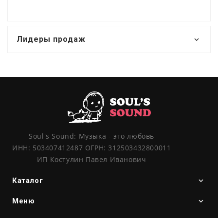
Лидеры продаж
Soul's Sound: Музыка - это любовь
ИНН: 503407412487 ОГРН: 312503432800011
ИП Костулин Павел Иванович
Каталог
Меню