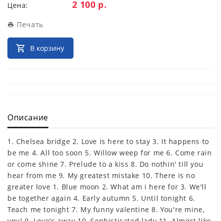
Цена:
2 100 р.
Цена:
Печать
В корзину
Описание
1. Chelsea bridge 2. Love is here to stay 3. It happens to
be me 4. All too soon 5. Willow weep for me 6. Come rain
or come shine 7. Prelude to a kiss 8. Do nothin' till you
hear from me 9. My greatest mistake 10. There is no
greater love 1. Blue moon 2. What am i here for 3. We'll
be together again 4. Early autumn 5. Until tonight 6.
Teach me tonight 7. My funny valentine 8. You're mine,
you! 9. Love's away 10. Sophisticated lady 11. Almost like