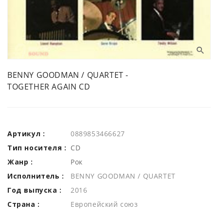
BENNY GOODMAN / QUARTET -
TOGETHER AGAIN CD
Артикул :
0889853466627
Тип носителя :
CD
Жанр :
Рок
Исполнитель :
BENNY GOODMAN / QUARTET
Год выпуска :
2016
Страна :
Европейский союз