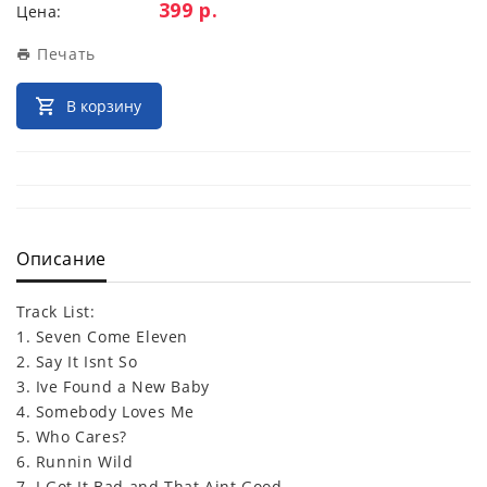
Цена:
399 р.
Цена:
Печать
В корзину
Описание
Track List:
1. Seven Come Eleven
2. Say It Isnt So
3. Ive Found a New Baby
4. Somebody Loves Me
5. Who Cares?
6. Runnin Wild
7. I Got It Bad and That Aint Good