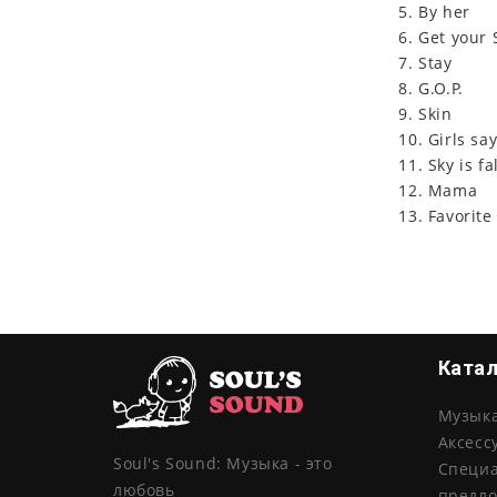
5. By her
6. Get your 
7. Stay
8. G.O.P.
9. Skin
10. Girls sa
11. Sky is fa
12. Mama
13. Favorite
Ката
Музык
Аксесс
Soul's Sound: Музыка - это
Специ
любовь
предл