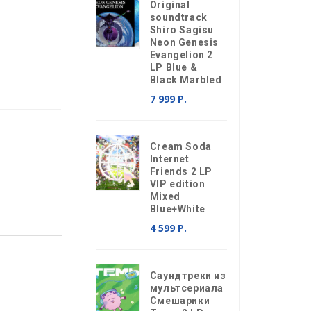
Original
soundtrack
Shiro Sagisu
Neon Genesis
Evangelion 2
LP Blue &
Black Marbled
7 999 Р.
Cream Soda
Internet
Friends 2 LP
VIP edition
Mixed
Blue+White
4 599 Р.
Саундтреки из
мультсериала
Смешарики