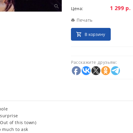
Цена:
1 299 р.
Цена:
Печать
В корзину
Расскажите друзьям:
 hole
 surprise
(Out of this town)
oo much to ask