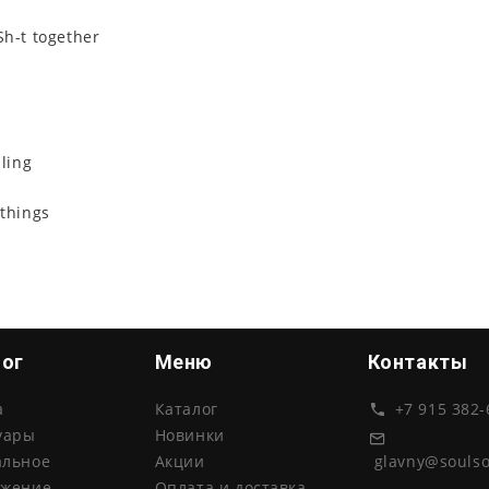
Sh-t together
y
lling
 things
лог
Меню
Контакты
а
Каталог
+7 915 382-
уары
Новинки
glavny@souls
альное
Акции
ожение
Оплата и доставка