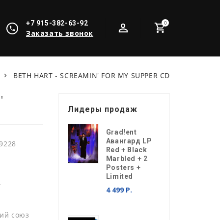
+7 915-382-63-92
0
Заказать звонок
BETH HART - SCREAMIN' FOR MY SUPPER CD
'
Лидеры продаж
Grad!ent
Авангард LP
9228
Red + Black
Marbled + 2
Posters +
Limited
T
4 499 Р.
ий союз