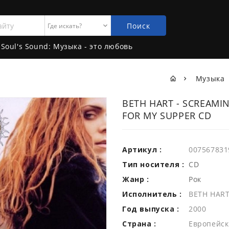
Поиск
Soul's Sound: Музыка - это любовь
Музыка
BETH HART - SCREAMIN
FOR MY SUPPER CD
Артикул :
007567831
Тип носителя :
CD
Жанр :
Рок
Исполнитель :
BETH HAR
Год выпуска :
2000
Страна :
Европейск