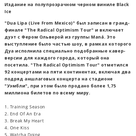
Издание на полупрозрачном черном виниле Black
Ice
"Dua Lipa (Live From Mexico)" был записан в гранд-
финале "The Radical Optimism Tour" и включает
дуэт с Фером Ольверой из группы Maná. Это
выступление было частью шоу, в рамках которого
Дуа исполнила специально подобранные кавер-
версии для каждого города, который она
посетила. "The Radical Optimism Tour" отметился
92 концертами на пяти континентах, включая два
подряд аншлаговых концерта на стадионе
"Уэмбли", при этом было продано более 1,75
миллиона билетов по всему миру.
1. Training Season
2. End Of An Era
3. Break My Heart
4. One Kiss
5. Watcha Doing