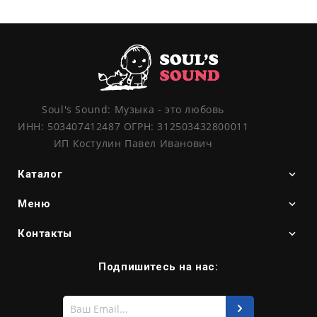
Soul's Sound: Музыка - это любовь
ИНН: 503407412487 ОГРН: 312503432800011
ИП Костулин Павел Иванович
Каталог
Меню
Контакты
Подпишитесь на нас:
Введите
свой