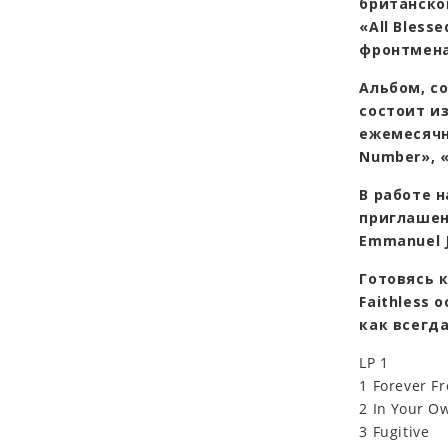
британско
«All Bless
фронтмена
Альбом, со
состоит и
ежемесячно
Number», 
В работе 
приглашенн
Emmanuel J
Готовясь 
Faithless
как всегда
LP 1
1 Forever F
2 In Your Ow
3 Fugitive