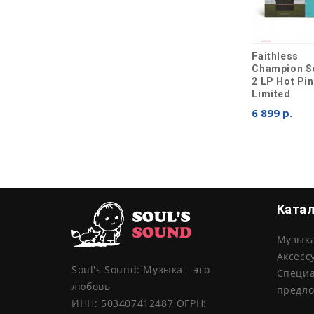
Faithless
Champion S
2 LP Hot Pi
Limited
6 899 р.
Ката
Музык
Аксесс
Soul's Sound: Музыка - это
Специ
любовь
предл
ИНН: 503407412487 ОГРН: