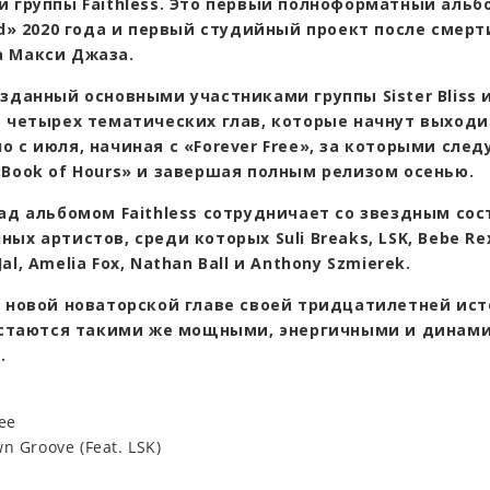
й группы Faithless. Это первый полноформатный альб
ed» 2020 года и первый студийный проект после смерт
 Макси Джаза.
зданный основными участниками группы Sister Bliss и 
з четырех тематических глав, которые начнут выходи
 с июля, начиная с «Forever Free», за которыми сле
«Book of Hours» и завершая полным релизом осенью.
над альбомом Faithless сотрудничает со звездным со
ых артистов, среди которых Suli Breaks, LSK, Bebe Re
al, Amelia Fox, Nathan Ball и Anthony Szmierek.
к новой новаторской главе своей тридцатилетней ист
 остаются такими же мощными, энергичными и динам
.
ree
n Groove (Feat. LSK)