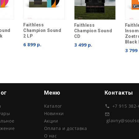
Faithless
Faithless
Faithl
ound
Champion Sound
Champion Sound
Insom
nk
2 LP
CD
Zoetr
Black 
6 899 р.
3 499 р.
3 799 
лог
Меню
Контакты
а
Каталог
+7 915 382-
уары
Новинки
glavny@souls
альное
Акции
ожение
Оплата и доставка
О нас