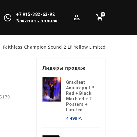
+7 915-382-63-92
0
Заказать звонок
Faithless Champion Sound 2 LP Yellow Limited
Лидеры продаж
Grad!ent
Авангард LP
Red + Black
5179
Marbled + 2
Posters +
Limited
4 499 Р.