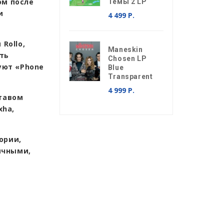
ом после
Темы 2 LP
и
4 499 Р.
Rollo,
Maneskin
ть
Chosen LP
дуют «Phone
Blue
Transparent
4 999 Р.
ставом
xha,
ории,
ичными,