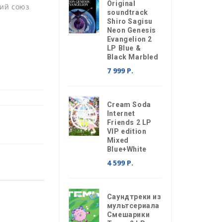
Original
ий союз
soundtrack
Shiro Sagisu
Neon Genesis
Evangelion 2
LP Blue &
Black Marbled
7 999 Р.
Cream Soda
Internet
Friends 2 LP
VIP edition
Mixed
Blue+White
4 599 Р.
Саундтреки из
мультсериала
Смешарики