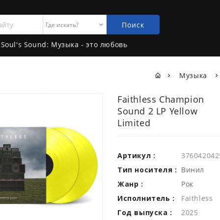
Поиск
Soul's Sound: Музыка - это любовь
Музыка
Faithless Champion
Sound 2 LP Yellow
Limited
Артикул :
376042042
Тип носителя :
Винил
Жанр :
Рок
Исполнитель :
Faithless
Год выпуска :
2025