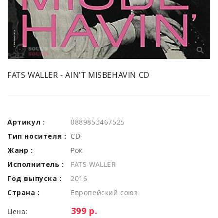
FATS WALLER - AIN'T MISBEHAVIN CD
Артикул :
0889853467525
Тип носителя :
CD
Жанр :
Рок
Исполнитель :
FATS WALLER
Год выпуска :
2016
Страна :
Европейский союз
Цена:
399 р.
Цена: