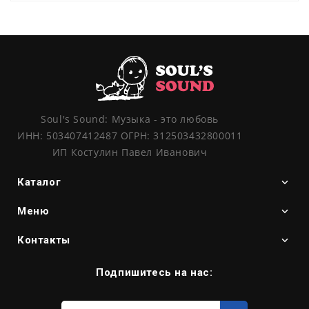
Soul's Sound: Музыка - это любовь
ИНН: 503407412487 ОГРН: 312503432800011
ИП Костулин Павел Иванович
Каталог
Меню
Контакты
Подпишитесь на нас:
Введите