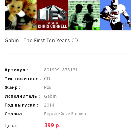
Gabin - The First Ten Years CD
Артикул :
8019991875131
Тип носителя :
CD
Жанр :
Рок
Исполнитель :
Gabin
Год выпуска :
2014
Страна :
Европейский союз
Цена:
399 р.
Цена: