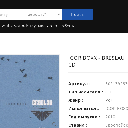
Поиск
Soul's Sound: Музыка - это любовь
IGOR BOXX - BRESLAU
CD
Артикул :
502139263
Тип носителя :
CD
Жанр :
Рок
Исполнитель :
IGOR BOX
Год выпуска :
2010
Страна :
Европейск