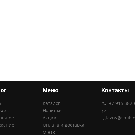
лог
Меню
Контакты
а
Каталог
+7 915 382-
уары
Новинки
glavny@souls
альное
Акции
ожение
Оплата и доставка
О нас