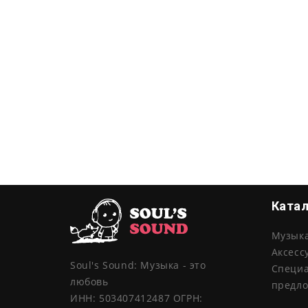
Ката
Музык
Аксесс
Soul's Sound: Музыка - это
Специ
любовь
предл
ИНН: 503407412487 ОГРН: