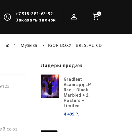
+7 915-382-63-92
0
Заказать звонок
Музыка
IGOR BOXX - BRESLAU CD
Лидеры продаж
Grad!ent
Авангард LP
9123
Red + Black
Marbled + 2
Posters +
Limited
X
4 499 Р.
ий союз