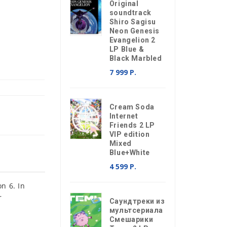
Original
soundtrack
Shiro Sagisu
Neon Genesis
Evangelion 2
LP Blue &
Black Marbled
7 999 Р.
Cream Soda
Internet
Friends 2 LP
VIP edition
Mixed
Blue+White
4 599 Р.
n 6. In
r
Саундтреки из
мультсериала
Смешарики