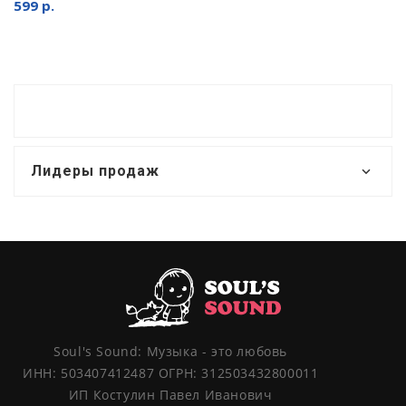
599 р.
Лидеры продаж
Soul's Sound: Музыка - это любовь
ИНН: 503407412487 ОГРН: 312503432800011
ИП Костулин Павел Иванович