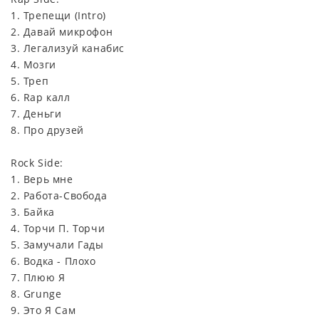
1. Трепещи (Intro)
2. Давай микрофон
3. Легализуй канабис
4. Мозги
5. Треп
6. Rap калл
7. Деньги
8. Про друзей
Rock Side:
1. Верь мне
2. Работа-Свобода
3. Байка
4. Торчи П. Торчи
5. Замучали Гады
6. Водка - Плохо
7. Плюю Я
8. Grunge
9. Это Я Сам