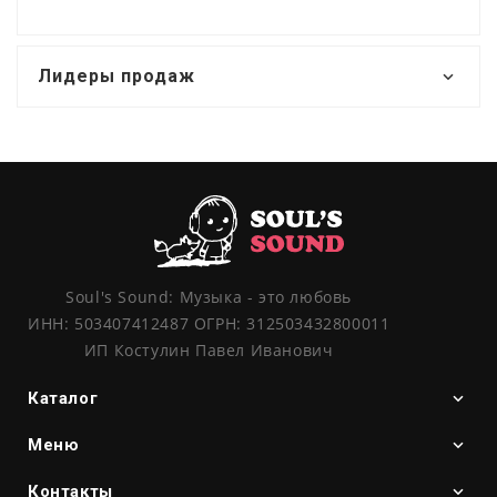
Лидеры продаж
Soul's Sound: Музыка - это любовь
ИНН: 503407412487 ОГРН: 312503432800011
ИП Костулин Павел Иванович
Каталог
Меню
Контакты