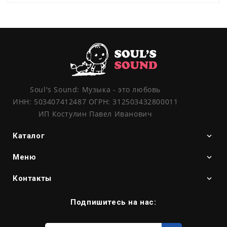
Soul's Sound: Музыка - это любовь
ИНН: 503407412487 ОГРН: 312503432800011
ИП Костулин Павел Иванович
Каталог
Меню
Контакты
Подпишитесь на нас:
Введите