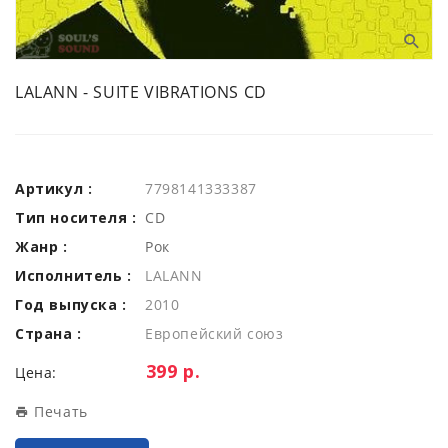
LALANN - SUITE VIBRATIONS CD
Артикул :
7798141333387
Тип носителя :
CD
Жанр :
Рок
Исполнитель :
LALANN
Год выпуска :
2010
Страна :
Европейский союз
Цена:
399 р.
Цена:
Печать