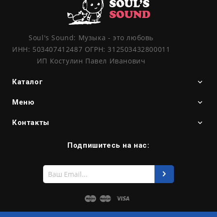
Soul's Sound: Музыка - это любовь
ИНН: 503407412487 ОГРН: 312503432800011
ИП Костулин Павел Иванович
Каталог
Меню
Контакты
Подпишитесь на нас:
Введите
свой
e-
mail
Maestro
Master
Visa