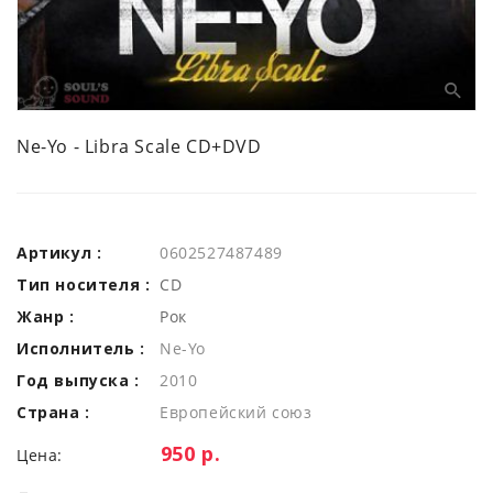
Ne-Yo - Libra Scale CD+DVD
Артикул :
0602527487489
Тип носителя :
CD
Жанр :
Рок
Исполнитель :
Ne-Yo
Год выпуска :
2010
Страна :
Европейский союз
Цена:
950 р.
Цена: