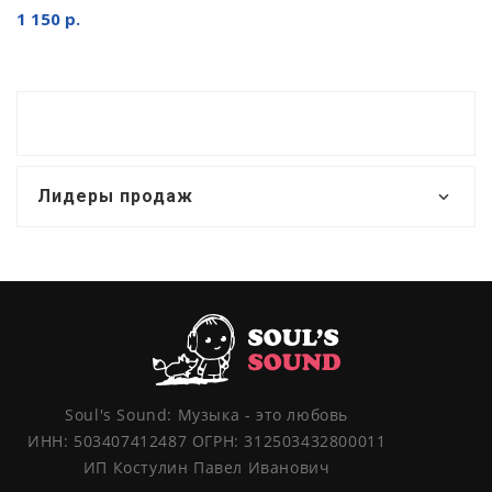
1 150 р.
Лидеры продаж
Soul's Sound: Музыка - это любовь
ИНН: 503407412487 ОГРН: 312503432800011
ИП Костулин Павел Иванович