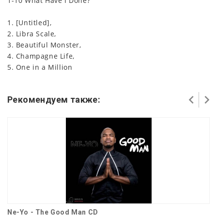
1-10 What Have I Done?
1. [Untitled],
2. Libra Scale,
3. Beautiful Monster,
4. Champagne Life,
5. One in a Million
Рекомендуем также:
Ne-Yo - The Good Man CD