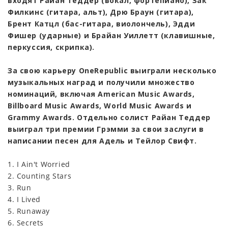
входят Райан Теддер (вокал, фортепиано), Зак
Филкинс (гитара, альт), Дрю Браун (гитара),
Брент Катцл (бас-гитара, виолончель), Эдди
Фишер (ударные) и Брайан Уиллетт (клавишные,
перкуссия, скрипка).
За свою карьеру OneRepublic выиграли несколько
музыкальных наград и получили множество
номинаций, включая American Music Awards,
Billboard Music Awards, World Music Awards и
Grammy Awards. Отдельно солист Райан Теддер
выиграл три премии Грэмми за свои заслуги в
написании песен для Адель и Тейлор Свифт.
1. I Ain't Worried
2. Counting Stars
3. Run
4. I Lived
5. Runaway
6. Secrets