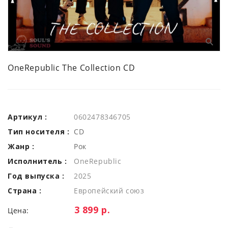
OneRepublic The Collection CD
Артикул :
0602478346705
Тип носителя :
CD
Жанр :
Рок
Исполнитель :
OneRepublic
Год выпуска :
2025
Страна :
Европейский союз
Цена:
3 899 р.
Цена: