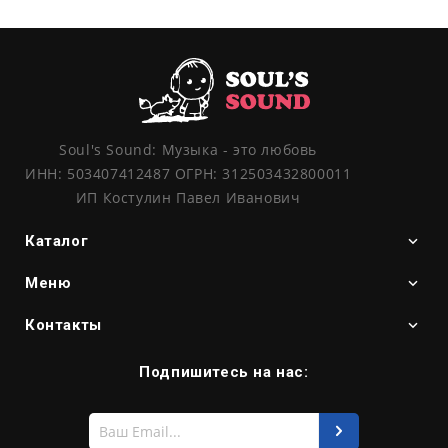
Soul's Sound: Музыка - это любовь
ИНН: 503407412487 ОГРН: 312503432800011
ИП Костулин Павел Иванович
Каталог
Меню
Контакты
Подпишитесь на нас:
Введите
свой