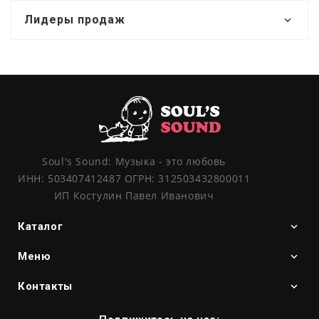
Лидеры продаж
Soul's Sound: Музыка - это любовь
ИНН: 503407412487 ОГРН: 312503432800011
ИП Костулин Павел Иванович
Каталог
Меню
Контакты