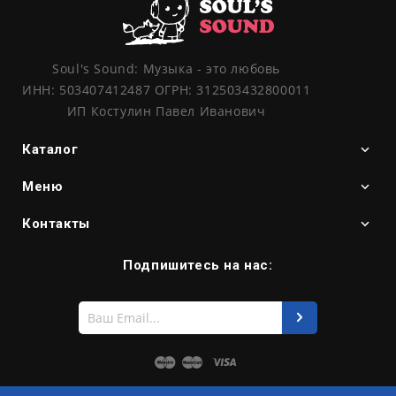
Soul's Sound: Музыка - это любовь
ИНН: 503407412487 ОГРН: 312503432800011
ИП Костулин Павел Иванович
Каталог
Меню
Контакты
Подпишитесь на нас:
Введите
свой
e-
mail
Maestro
Master
Visa