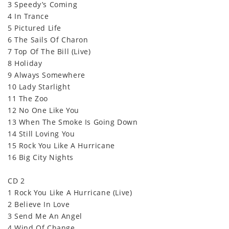
3 Speedy’s Coming
4 In Trance
5 Pictured Life
6 The Sails Of Charon
7 Top Of The Bill (Live)
8 Holiday
9 Always Somewhere
10 Lady Starlight
11 The Zoo
12 No One Like You
13 When The Smoke Is Going Down
14 Still Loving You
15 Rock You Like A Hurricane
16 Big City Nights
CD 2
1 Rock You Like A Hurricane (Live)
2 Believe In Love
3 Send Me An Angel
4 Wind Of Change