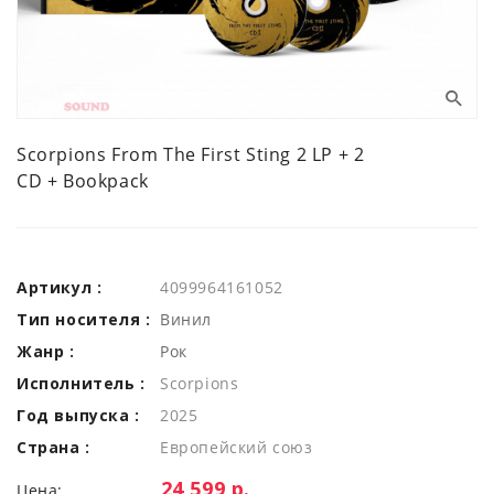
Scorpions From The First Sting 2 LP + 2
CD + Bookpack
Артикул :
4099964161052
Тип носителя :
Винил
Жанр :
Рок
Исполнитель :
Scorpions
Год выпуска :
2025
Страна :
Европейский союз
Цена:
24 599 р.
Цена: