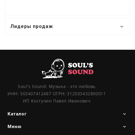
Лидеры продаж
Soul's Sound: Музыка - это любовь
ИНН: 503407412487 ОГРН: 312503432800011
ИП Костулин Павел Иванович
Каталог
Меню