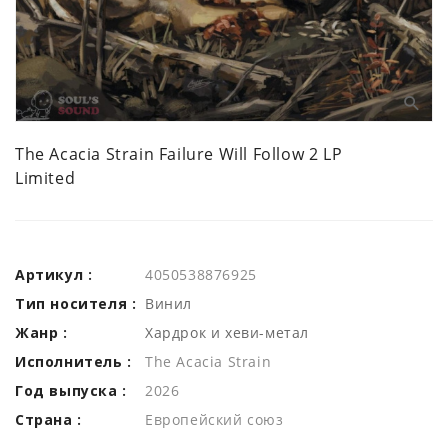
The Acacia Strain Failure Will Follow 2 LP
Limited
Артикул :
4050538876925
Тип носителя :
Винил
Жанр :
Хардрок и хеви-метал
Исполнитель :
The Acacia Strain
Год выпуска :
2026
Страна :
Европейский союз