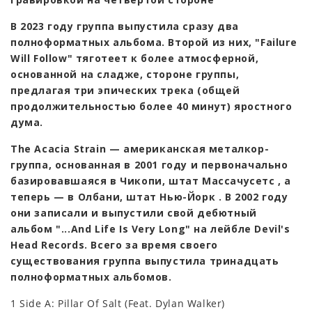
В 2023 году группа выпустила сразу два
полноформатных альбома. Второй из них, "Failure
Will Follow" тяготеет к более атмосферной,
основанной на сладже, стороне группы,
предлагая три эпических трека (общей
продолжительностью более 40 минут) яростного
дума.
The Acacia Strain — американская металкор-
группа, основанная в 2001 году и первоначально
базировавшаяся в Чикопи, штат Массачусетс , а
теперь — в Олбани, штат Нью-Йорк . В 2002 году
они записали и выпустили свой дебютный
альбом "...And Life Is Very Long" на лейбле Devil's
Head Records. Всего за время своего
существования группа выпустила тринадцать
полноформатных альбомов.
1 Side A: Pillar Of Salt (Feat. Dylan Walker)