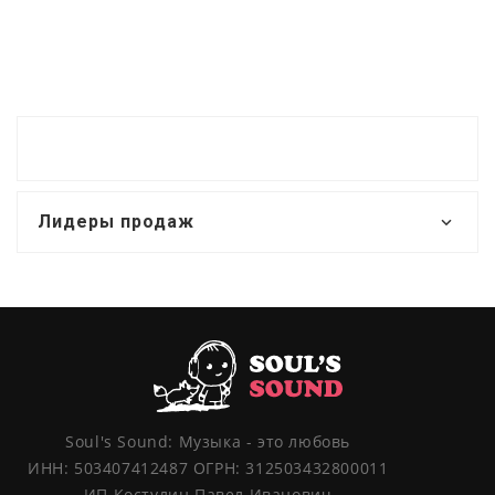
Лидеры продаж
Soul's Sound: Музыка - это любовь
ИНН: 503407412487 ОГРН: 312503432800011
ИП Костулин Павел Иванович