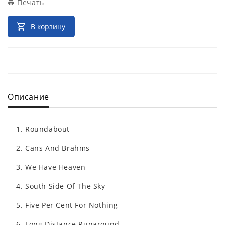
Печать
В корзину
Описание
Roundabout
Cans And Brahms
We Have Heaven
South Side Of The Sky
Five Per Cent For Nothing
Long Distance Runaround