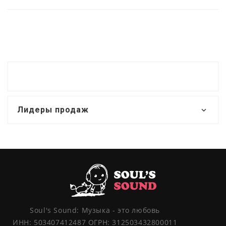
Лидеры продаж
Soul's Sound: Музыка - это любовь
ИНН: 503407412487 ОГРН: 312503432800011