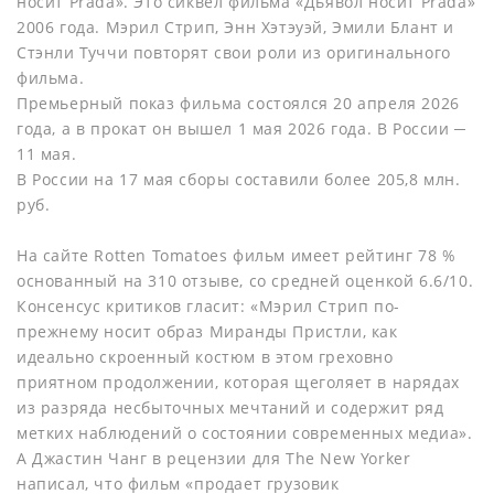
носит Prada». Это сиквел фильма «Дьявол носит Prada»
2006 года. Мэрил Стрип, Энн Хэтэуэй, Эмили Блант и
Стэнли Туччи повторят свои роли из оригинального
фильма.
Премьерный показ фильма состоялся 20 апреля 2026
года, а в прокат он вышел 1 мая 2026 года. В России ─
11 мая.
В России на 17 мая сборы составили более 205,8 млн.
руб.
На сайте Rotten Tomatoes фильм имеет рейтинг 78 %
основанный на 310 отзыве, со средней оценкой 6.6/10.
Консенсус критиков гласит: «Мэрил Стрип по-
прежнему носит образ Миранды Пристли, как
идеально скроенный костюм в этом греховно
приятном продолжении, которая щеголяет в нарядах
из разряда несбыточных мечтаний и содержит ряд
метких наблюдений о состоянии современных медиа».
А Джастин Чанг в рецензии для The New Yorker
написал, что фильм «продает грузовик