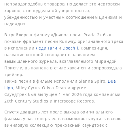
неправдоподобных товаров, но делает это чертовски
хорошо, с неподдельной уверенностью,
убежденностью и уместным соотношением цинизма и
надежды».
В трейлере к фильму «Дьявол носит Prada 2» был
показан фрагмент песни Runway, оригинального трека
в исполнении
Леди Гаги
и
Doechii
. Композиция,
название которой совпадает с названием
вымышленного журнала, возглавляемого Мирандой
Пристли, выполнена в стиле хаус-поп и сопровождала
трейлер.
Также песни в фильме исполнили Sienna Spiro,
Dua
Lipa
, Miley Cyrus, Olivia Dean и другие.
Саундтрек был выпущен 1 мая 2026 года компаниями
20th Century Studios и Interscope Records.
Спустя двадцать лет после выхода оригинального
фильма, у вас теперь есть возможность купить в свою
виниловую коллекцию прекрасный саундтрек с