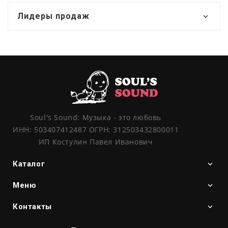
Лидеры продаж
Soul's Sound: Музыка - это любовь
ИНН: 503407412487 ОГРН: 312503432800011
ИП Костулин Павел Иванович
Каталог
Меню
Контакты