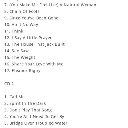
7. (You Make Me Feel Like) A Natural Woman
8. Chain Of Fools
9. Since You've Been Gone
10. Ain't No Way
11. Think
12. I Say A Little Prayer
13. The House That Jack Built
14. See Saw
15. The Weight
16. Share Your Love With Me
17. Eleanor Rigby
CD 2
1. Call Me
2. Spirit In The Dark
3. Don't Play That Song
4. You're All I Need To Get By
5. Bridge Over Troubled Water