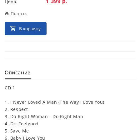
Цена:
1 399 р.
Цена:
Печать
В корзину
Описание
CD 1
1. I Never Loved A Man (The Way I Love You)
2. Respect
3. Do Right Woman - Do Right Man
4. Dr. Feelgood
5. Save Me
6. Baby I Love You